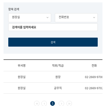
립
국
F
항목 검색
어
o
원
원장실
전화번호
r
조
m
직
도
국
어
원
원
장
기
획
연
수
부서명
직위/직급
전화
부
기
조
획
원장실
원장
02-2669-9700
직
운
및
영
업
과
원장실
공무직
02-2669-9702
무
공
소
공
개
언
(부
어
첫 페이지
이전 페이지
다음 페이지
마지막 페이지
1
서
과