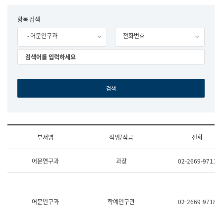
립
국
F
항목 검색
어
o
원
- 어문연구과
전화번호
r
조
m
직
도
국
어
원
원
장
기
획
연
수
부서명
직위/직급
전화
부
기
조
획
어문연구과
과장
02-2669-9711
직
운
및
영
업
과
무
공
소
공
어문연구과
학예연구관
02-2669-9718
개
언
(부
어
서
과