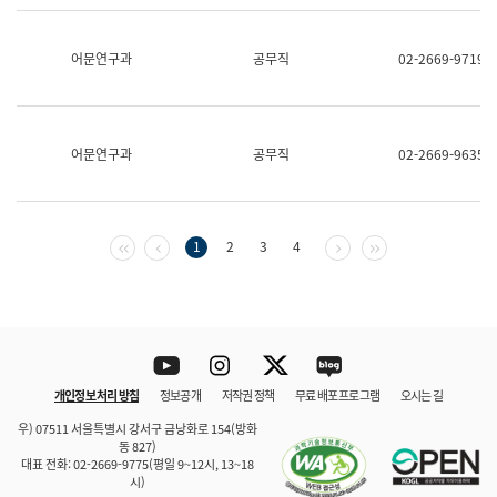
보
과
한
어문연구과
공무직
02-2669-9719
국
어
진
흥
과
어문연구과
공무직
02-2669-9635
수
어
점
자
진
첫 페이지
이전 페이지
다음 페이지
마지막 페이지
1
2
3
4
흥
과
Youtube
Instagram
Twitter
blog
개인정보 처리 방침
정보공개
저작권 정책
무료 배포 프로그램
오시는 길
바로 가기
문체부와 소속기관
우) 07511 서울특별시 강서구 금낭화로 154(방화
동 827)
대표 전화: 02-2669-9775(평일 9~12시, 13~18
시)