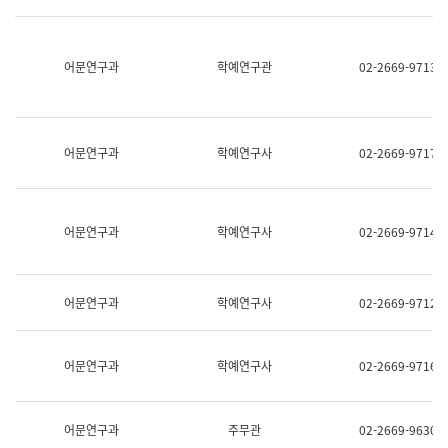
명,
교
직
육
위/
연
직
어문연구과
학예연구관
02-2669-9713
수
급,
과
전
어
화,
문
담
연
당
구
어문연구과
학예연구사
02-2669-9717
업
실
무)
어
문
연
어문연구과
학예연구사
02-2669-9714
구
과
어
문
어문연구과
학예연구사
02-2669-9712
연
구
과
(사
어문연구과
학예연구사
02-2669-9716
전
팀)
언
어
어문연구과
주무관
02-2669-9630
정