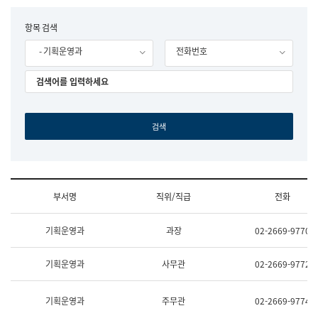
립
국
F
항목 검색
어
o
원
- 기획운영과
전화번호
r
조
m
직
도
국
어
원
원
장
기
획
연
수
부서명
직위/직급
전화
부
기
조
획
기획운영과
과장
02-2669-9770
직
운
및
영
업
과
기획운영과
사무관
02-2669-9772
무
공
소
공
개
언
기획운영과
주무관
02-2669-9774
(부
어
서
과