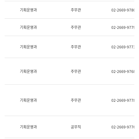
명,
교
직
기획운영과
주무관
02-2669-9780
육
위/
연
직
수
급,
과
기획운영과
주무관
02-2669-9779
전
어
화,
문
담
연
당
기획운영과
주무관
02-2669-9773
구
업
실
무)
어
문
연
기획운영과
주무관
02-2669-9768
구
과
어
문
연
구
기획운영과
주무관
02-2669-9778
과
(사
전
팀)
언
기획운영과
공무직
02-2669-9776
어
정