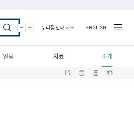
누리집 안내 지도
ENGLISH
전체 
축소
확대
알림
자료
소개
주소 복사
프린트
점자파일 내려받기
점자뷰어 보