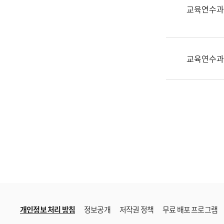
한
교육연수과
국
어
진
흥
교육연수과
과
수
어
점
자
진
흥
과
개인정보 처리 방침
정보공개
저작권 정책
무료 배포 프로그램