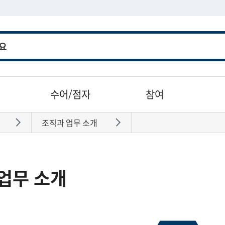
수어/점자
참여
조직과 업무 소개
바로가기
바로가기
업무 소개