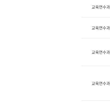
실
교육연수과
어
문
연
구
교육연수과
과
어
문
연
교육연수과
구
과
(사
전
팀)
교육연수과
언
어
정
보
과