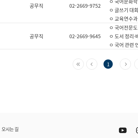
ㅇ 국어문화학
공무직
02-2669-9752
ㅇ 글쓰기 대회
ㅇ 교육연수과
ㅇ 국어전문도
공무직
02-2669-9645
ㅇ 도서 정리·
ㅇ 국어 관련
첫 페이지
이전 페이지
다
1
Yout
오시는 길