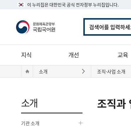
이 누리집은 대한민국 공식 전자정부 누리집입니다.
통
합
검
색
주
지식
개선
교육
메
뉴
현
Home
소개
조직·사업 소개
바로가기
재
위
치:
소개
조직과 
기관 소개