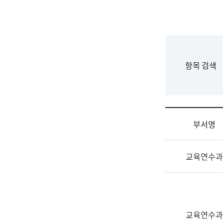
국
립
국
어
원
F
항목 검색
조
o
직
r
도
m
국
어
부서명
원
원
조
장
교육연수과
직
기
및
획
업
연
무
수
소
부
교육연수과
개
기