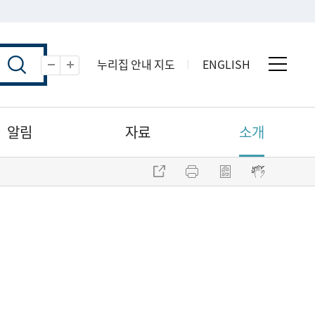
누리집 안내 지도
ENGLISH
전체 
축소
확대
알림
자료
소개
주소 복사
프린트
점자파일 내려받기
점자뷰어 보