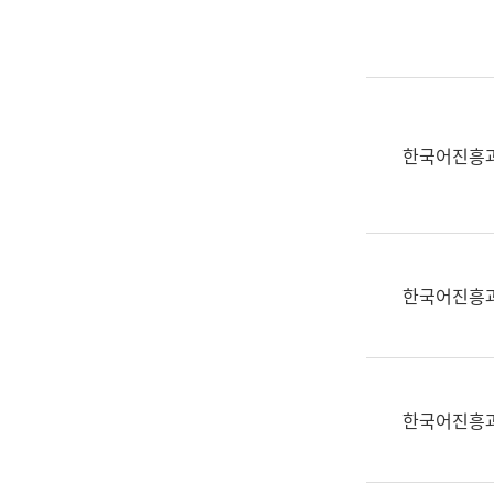
실
어
문
연
구
과
한국어진흥
어
문
연
구
과
한국어진흥
(사
전
팀)
언
어
한국어진흥
정
보
과