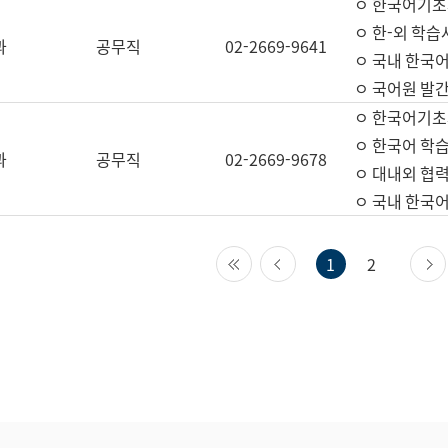
ㅇ 한국어기초
ㅇ 한-외 학습
과
공무직
02-2669-9641
ㅇ 국내 한국
ㅇ 국어원 발간
ㅇ 한국어기초
ㅇ 한국어 학
과
공무직
02-2669-9678
ㅇ 대내외 협력
ㅇ 국내 한국
첫 페이지
이전 페이지
1
2