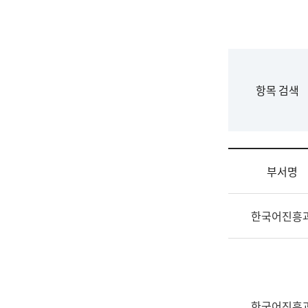
국
립
국
어
원
F
항목 검색
조
o
직
r
도
m
국
어
부서명
원
원
조
장
한국어진흥
직
기
및
획
업
연
무
수
소
부
개
기
한국어진흥