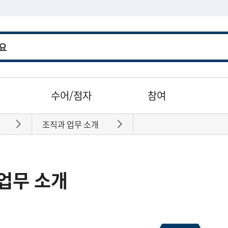
수어/점자
참여
조직과 업무 소개
바로가기
바로가기
업무 소개