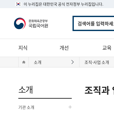
이 누리집은 대한민국 공식 전자정부 누리집입니다.
통
합
검
색
주
지식
개선
교육
메
뉴
현
Home
소개
조직·사업 소개
바로가기
재
위
치:
소개
조직과 
기관 소개