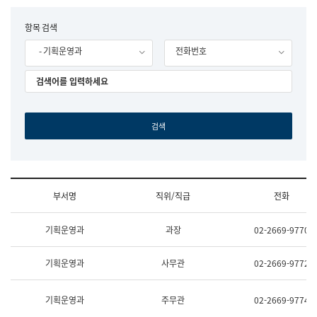
립
국
F
항목 검색
어
o
원
- 기획운영과
전화번호
r
조
m
직
도
국
어
원
원
장
기
획
연
수
부서명
직위/직급
전화
부
기
조
획
기획운영과
과장
02-2669-9770
직
운
및
영
업
과
기획운영과
사무관
02-2669-9772
무
공
소
공
개
언
기획운영과
주무관
02-2669-9774
(부
어
서
과