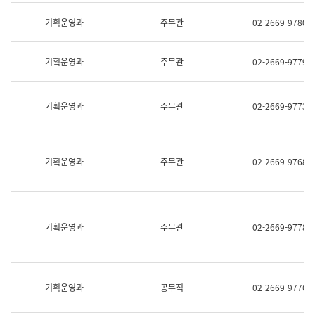
명,
교
직
기획운영과
주무관
02-2669-9780
육
위/
연
직
수
급,
과
기획운영과
주무관
02-2669-9779
전
어
화,
문
담
연
당
기획운영과
주무관
02-2669-9773
구
업
실
무)
어
문
연
기획운영과
주무관
02-2669-9768
구
과
어
문
연
구
기획운영과
주무관
02-2669-9778
과
(사
전
팀)
언
기획운영과
공무직
02-2669-9776
어
정