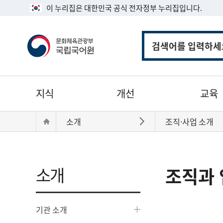
이 누리집은 대한민국 공식 전자정부 누리집입니다.
통
합
검
색
주
지식
개선
교육
메
뉴
현
Home
소개
조직·사업 소개
바로가기
재
위
치:
소개
조직과 
기관 소개