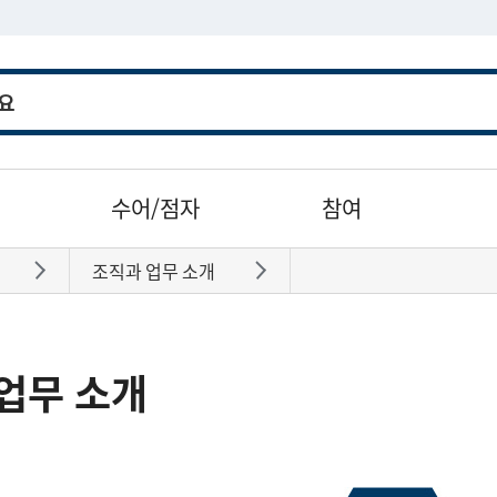
수어/점자
참여
조직과 업무 소개
바로가기
바로가기
업무 소개