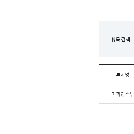
국
립
국
어
원
F
항목 검색
조
o
직
r
도
m
국
어
부서명
원
원
조
장
기획연수부
직
기
및
획
업
연
무
수
소
부
개
기