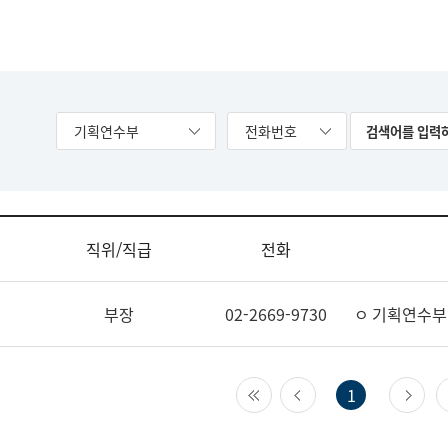
기획연수부
전화번호
직위/직급
전화
부장
02-2669-9730
ㅇ 기획연수부
첫 페이지
이전 페이지
다
1