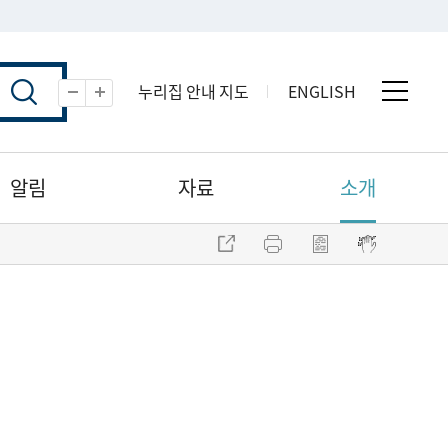
누리집 안내 지도
ENGLISH
전체 
축소
확대
알림
자료
소개
주소 복사
프린트
점자파일 내려받기
점자뷰어 보