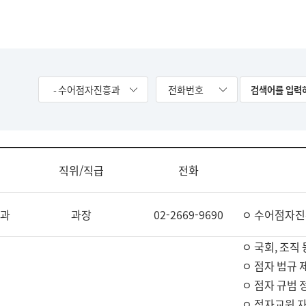
- 수어점자진흥과
전화번호
직위/직급
전화
과
과장
02-2669-9690
ㅇ 수어점자진
ㅇ 국회, 조직 
ㅇ 점자 법규 
ㅇ 점자 규범 
ㅇ 점자교원 