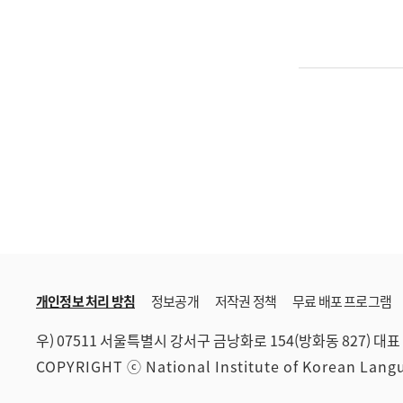
개인정보 처리 방침
정보공개
저작권 정책
무료 배포 프로그램
우) 07511 서울특별시 강서구 금낭화로 154(방화동 827)
대표 
COPYRIGHT ⓒ National Institute of Korean Lan