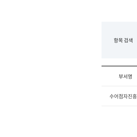
국
립
국
어
원
F
항목 검색
조
o
직
r
도
m
국
어
부서명
원
원
조
장
수어점자진흥
직
기
및
획
업
연
무
수
소
부
개
기