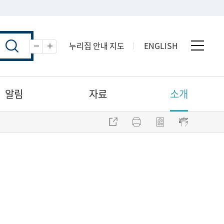
누리집 안내 지도
ENGLISH
전체 
축소
확대
알림
자료
소개
주소 복사
프린트
점자파일 내려받기
점자뷰어 보