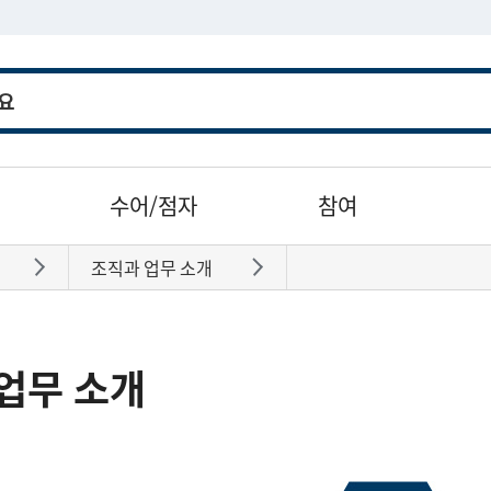
수어/점자
참여
조직과 업무 소개
바로가기
바로가기
업무 소개