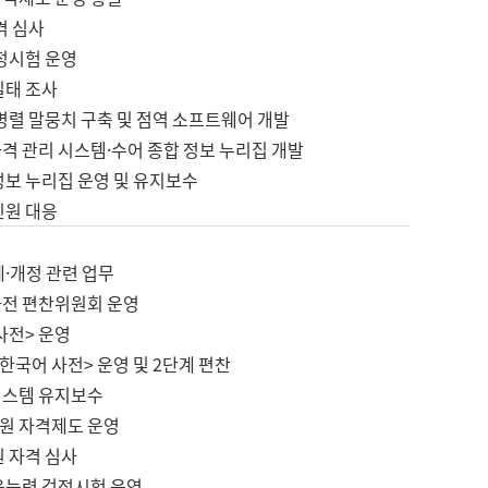
격 심사
검정시험 운영
실태 조사
병렬 말뭉치 구축 및 점역 소프트웨어 개발
격 관리 시스템·수어 종합 정보 누리집 개발
정보 누리집 운영 및 유지보수
민원 대응
제·개정 관련 업무
사전 편찬위원회 운영
사전> 운영
한국어 사전> 운영 및 2단계 편찬
시스템 유지보수
원 자격제도 운영
원 자격 심사
육능력 검정시험 운영