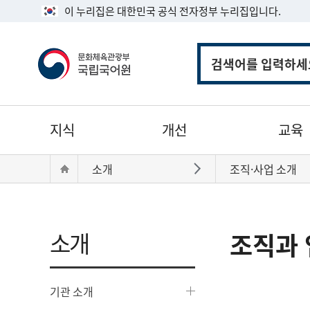
이 누리집은 대한민국 공식 전자정부 누리집입니다.
통
합
검
색
주
지식
개선
교육
메
뉴
현
Home
소개
조직·사업 소개
바로가기
재
위
치:
소개
조직과 
기관 소개