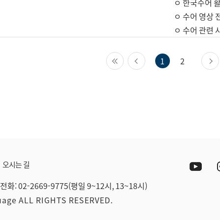
ㅇ 한국수어 활
ㅇ 수어 영상 
ㅇ 수어 관련 
첫 페이지
이전 페이지
1
2
Yout
오시는 길
전화: 02-2669-9775(평일 9~12시, 13~18시)
guage ALL RIGHTS RESERVED.