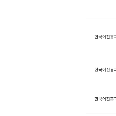
실
어
문
연
구
과
한국어진흥
어
문
연
구
과
한국어진흥
(사
전
팀)
언
어
한국어진흥
정
보
과