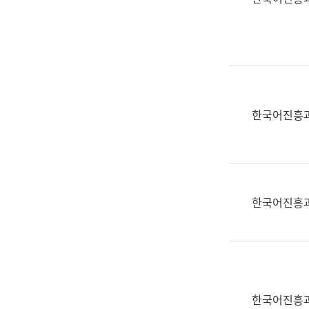
(부
획
서
운
명,
영
직
과
위/
공
직
공
급,
언
한국어진흥
전
어
화,
과
담
교
당
육
업
연
한국어진흥
무)
수
과
어
문
연
구
한국어진흥