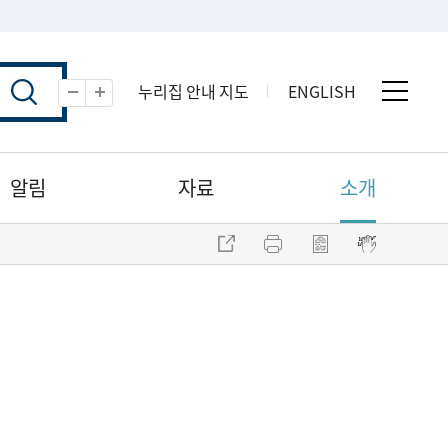
누리집 안내 지도
ENGLISH
전체 
축소
확대
알림
자료
소개
주소 복사
프린트
점자파일 내려받기
점자뷰어 보