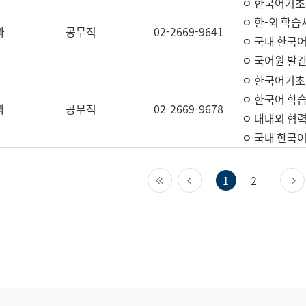
ㅇ 한국어기초
ㅇ 한-외 학습
과
공무직
02-2669-9641
ㅇ 국내 한국
ㅇ 국어원 발간
ㅇ 한국어기초
ㅇ 한국어 학
과
공무직
02-2669-9678
ㅇ 대내외 협력
ㅇ 국내 한국
첫 페이지
이전 페이지
1
2