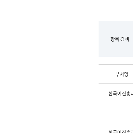
국
립
국
어
원
F
항목 검색
조
o
직
r
도
m
국
어
부서명
원
원
조
장
한국어진흥
직
기
및
획
업
연
무
수
소
부
개
기
한국어진흥