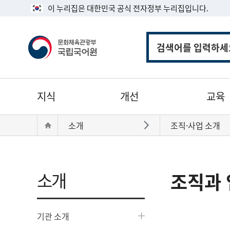
이 누리집은 대한민국 공식 전자정부 누리집입니다.
통
합
검
색
주
지식
개선
교육
메
뉴
현
Home
소개
조직·사업 소개
바로가기
재
위
치:
소개
조직과 
기관 소개