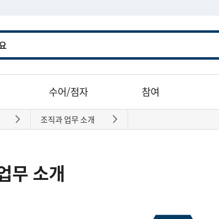
수어/점자
참여
조직과 업무 소개
바로가기
바로가기
업무 소개