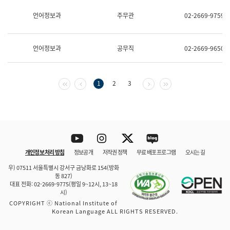
보
과
언어정보과
주무관
02-2669-9759
한
국
어
언어정보과
공무직
02-2669-9650
진
흥
과
수
첫 페이지
이전 페이지
다음 페이지
마지막 페이지
1
2
3
어
점
자
진
흥
과
Youtube
Instagram
Twitter
blog
개인정보 처리 방침
정보공개
저작권 정책
무료 배포 프로그램
오시는 길
바로 가기
문체부와 소속기관
우) 07511 서울특별시 강서구 금낭화로 154(방화
동 827)
대표 전화: 02-2669-9775(평일 9~12시, 13~18
시)
COPYRIGHT ⓒ National Institute of
Korean Language ALL RIGHTS RESERVED.