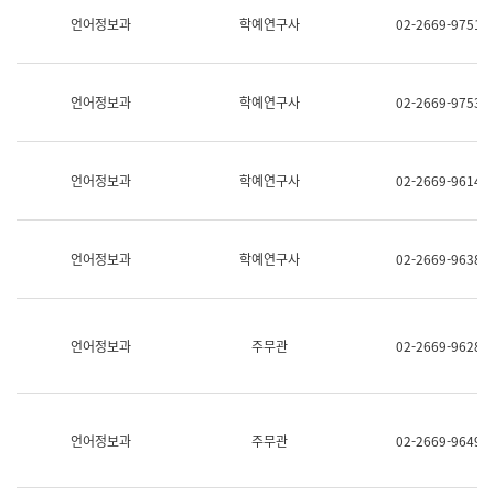
명,
교
언어정보과
학예연구사
02-2669-9751
직
육
위/
연
직
수
급,
과
언어정보과
학예연구사
02-2669-9753
전
어
화,
문
담
연
당
구
언어정보과
학예연구사
02-2669-9614
업
실
무)
어
문
연
언어정보과
학예연구사
02-2669-9638
구
과
어
문
연
언어정보과
주무관
02-2669-9628
구
과
(사
전
팀)
언어정보과
주무관
02-2669-9649
언
어
정