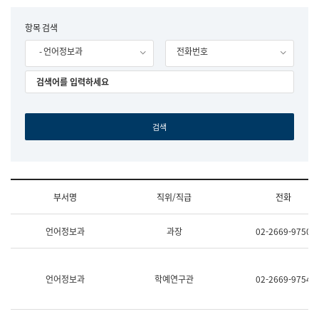
립
국
F
항목 검색
어
o
원
- 언어정보과
전화번호
r
조
m
직
도
국
어
원
원
장
기
획
연
수
부서명
직위/직급
전화
부
기
조
획
언어정보과
과장
02-2669-9750
직
운
및
영
업
과
무
공
언어정보과
학예연구관
02-2669-9754
소
공
개
언
(부
어
서
과