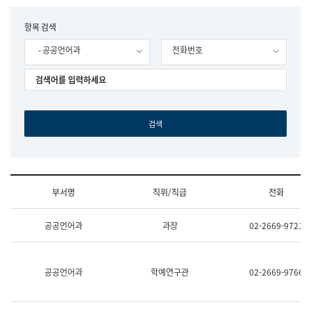
립
국
F
항목 검색
어
o
원
- 공공언어과
전화번호
r
조
m
직
도
국
어
원
원
장
기
획
연
수
부서명
직위/직급
전화
부
기
조
획
공공언어과
과장
02-2669-9721
직
운
및
영
업
과
무
공
공공언어과
학예연구관
02-2669-9766
소
공
개
언
(부
어
서
과