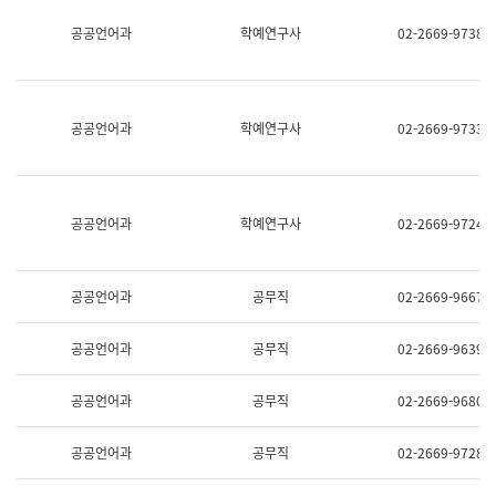
명,
교
공공언어과
학예연구사
02-2669-9738
직
육
위/
연
직
수
급,
과
전
어
공공언어과
학예연구사
02-2669-9733
화,
문
담
연
당
구
업
실
무)
어
공공언어과
학예연구사
02-2669-9724
문
연
구
과
공공언어과
공무직
02-2669-9667
어
문
연
공공언어과
공무직
02-2669-9639
구
과
(사
공공언어과
공무직
02-2669-9680
전
팀)
언
공공언어과
공무직
02-2669-9728
어
정