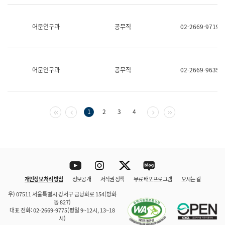
보
과
한
어문연구과
공무직
02-2669-9719
국
어
진
흥
과
어문연구과
공무직
02-2669-9635
수
어
점
자
진
첫 페이지
이전 페이지
다음 페이지
마지막 페이지
1
2
3
4
흥
과
Youtube
Instagram
Twitter
blog
개인정보 처리 방침
정보공개
저작권 정책
무료 배포 프로그램
오시는 길
바로 가기
문체부와 소속기관
우) 07511 서울특별시 강서구 금낭화로 154(방화
동 827)
대표 전화: 02-2669-9775(평일 9~12시, 13~18
시)