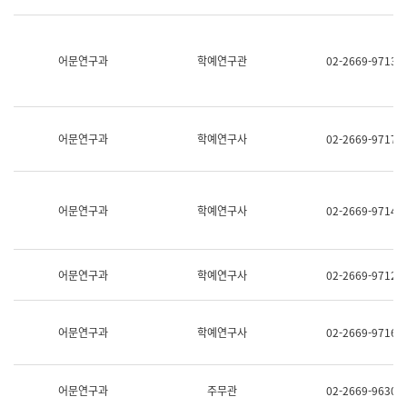
명,
교
직
육
위/
연
직
어문연구과
학예연구관
02-2669-9713
수
급,
과
전
어
화,
문
담
연
당
구
어문연구과
학예연구사
02-2669-9717
업
실
무)
어
문
연
어문연구과
학예연구사
02-2669-9714
구
과
어
문
어문연구과
학예연구사
02-2669-9712
연
구
과
(사
어문연구과
학예연구사
02-2669-9716
전
팀)
언
어
어문연구과
주무관
02-2669-9630
정