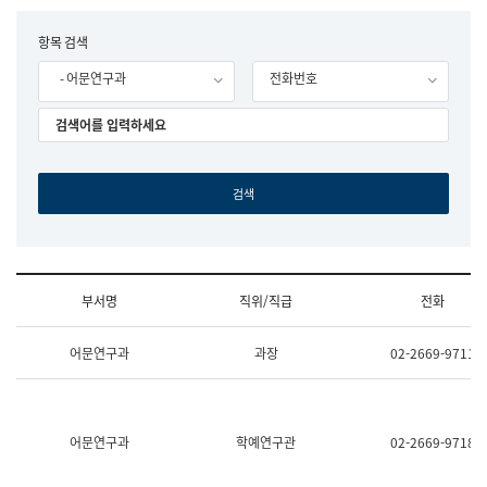
립
국
F
항목 검색
어
o
원
- 어문연구과
전화번호
r
조
m
직
도
국
어
원
원
장
기
획
연
수
부서명
직위/직급
전화
부
기
조
획
어문연구과
과장
02-2669-9711
직
운
및
영
업
과
무
공
소
공
어문연구과
학예연구관
02-2669-9718
개
언
(부
어
서
과