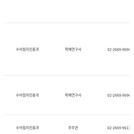
명,
교
직
육
위/
연
직
수
급,
과
전
어
화,
문
담
연
당
구
수어점자진흥과
학예연구사
02-2669-9698
업
실
무)
어
문
연
구
과
어
문
연
수어점자진흥과
학예연구사
02-2669-9696
구
과
(사
전
팀)
언
어
수어점자진흥과
주무관
02-2669-9613
정