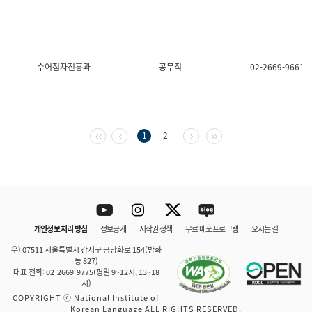
수어점자진흥과
공무직
02-2669-9661
첫 페이지
이전 페이지
다음 페이지
마지막 페이지
1
2
Youtube
Instagram
Twitter
blog
개인정보 처리 방침
정보공개
저작권 정책
무료 배포 프로그램
오시는 길
바로 가기
문체부와 소속기관
우) 07511 서울특별시 강서구 금낭화로 154(방화
동 827)
대표 전화: 02-2669-9775(평일 9~12시, 13~18
시)
COPYRIGHT ⓒ National Institute of
Korean Language ALL RIGHTS RESERVED.