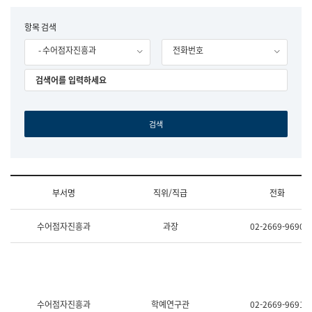
립
국
F
항목 검색
어
o
원
- 수어점자진흥과
전화번호
r
조
m
직
도
국
어
원
원
장
기
획
연
수
부서명
직위/직급
전화
부
기
조
획
수어점자진흥과
과장
02-2669-9690
직
운
및
영
업
과
무
공
소
공
개
언
(부
어
수어점자진흥과
학예연구관
02-2669-9691
서
과