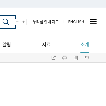
누리집 안내 지도
ENGLISH
전체 
축소
확대
알림
자료
소개
주소 복사
프린트
점자파일 내려받기
점자뷰어 보