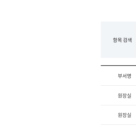
국
립
국
어
원
F
항목 검색
조
o
직
r
도
m
국
어
부서명
원
원
조
장
원장실
직
기
및
획
업
연
원장실
무
수
소
부
개
기