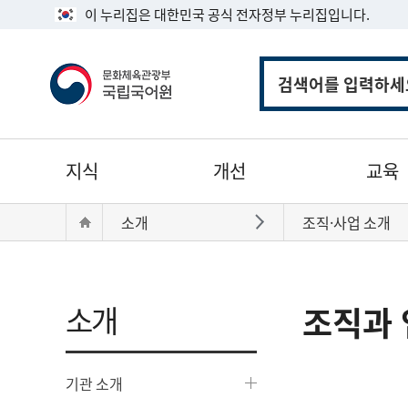
이 누리집은 대한민국 공식 전자정부 누리집입니다.
통
합
검
색
주
지식
개선
교육
메
뉴
현
Home
소개
조직·사업 소개
바로가기
재
위
치:
소개
조직과 
기관 소개