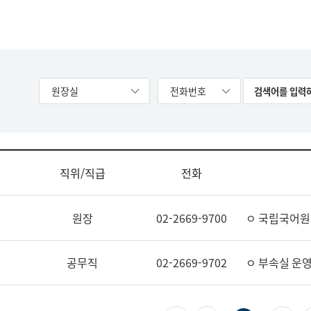
원장실
전화번호
직위/직급
전화
원장
02-2669-9700
ㅇ 국립국어원
공무직
02-2669-9702
ㅇ 부속실 운