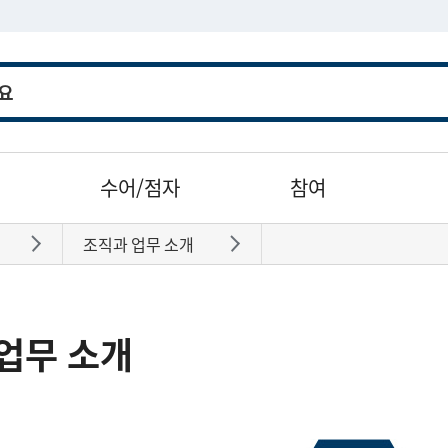
수어/점자
참여
조직과 업무 소개
바로가기
바로가기
업무 소개