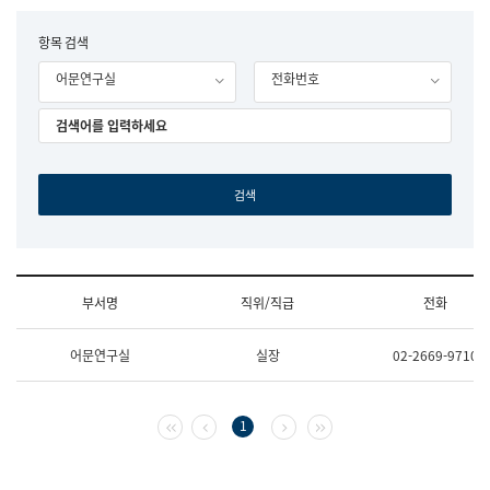
립
국
F
항목 검색
어
o
원
어문연구실
전화번호
r
조
m
직
도
국
어
원
원
장
기
획
연
수
부서명
직위/직급
전화
부
기
조
획
어문연구실
실장
02-2669-9710
직
운
및
영
업
과
무
공
첫 페이지
이전 페이지
다음 페이지
마지막 페이지
1
소
공
개
언
(부
어
서
과