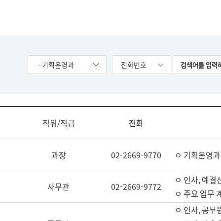
- 기획운영과
전화번호
직위/직급
전화
과장
02-2669-9770
ㅇ 기획운영과
ㅇ 인사, 예결산
사무관
02-2669-9772
ㅇ 주요 업무 
ㅇ 인사, 공무