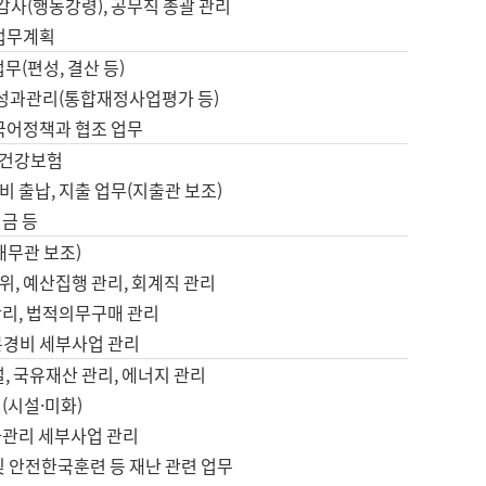
 감사(행동강령), 공무직 총괄 관리
 업무계획
업무(편성, 결산 등)
, 성과관리(통합재정사업평가 등)
 국어정책과 협조 업무
, 건강보험
 출납, 지출 업무(지출관 보조)
금 등
재무관 보조)
, 예산집행 관리, 회계직 관리
관리, 법적의무구매 관리
본경비 세부사업 관리
설, 국유재산 관리, 에너지 관리
(시설·미화)
사관리 세부사업 관리
및 안전한국훈련 등 재난 관련 업무