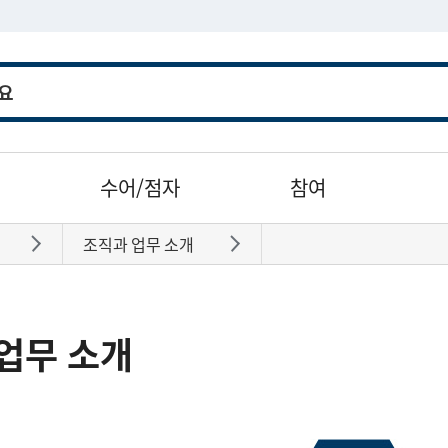
수어/점자
참여
조직과 업무 소개
바로가기
바로가기
업무 소개