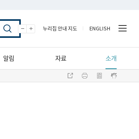
누리집 안내 지도
ENGLISH
전체 
축소
확대
알림
자료
소개
주소 복사
프린트
점자파일 내려받기
점자뷰어 보