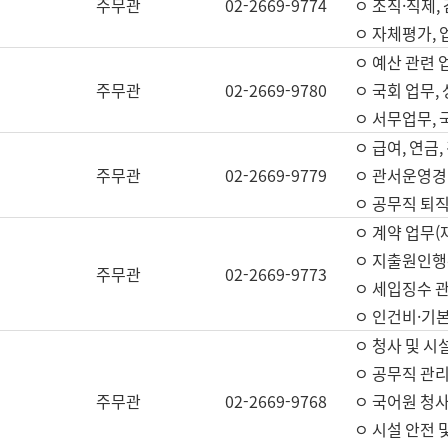
주무관
02-2669-9774
ㅇ 조직·직제,
ㅇ 자체평가,
ㅇ 예산 관련 
주무관
02-2669-9780
ㅇ 국회 업무
ㅇ 서무업무,
ㅇ 급여, 연금
주무관
02-2669-9779
ㅇ 관서운영경비
ㅇ 공무직 퇴직
ㅇ 계약 업무(
ㅇ 지출원인행위
주무관
02-2669-9773
ㅇ 세입징수 
ㅇ 인건비·기
ㅇ 청사 및 시
ㅇ 공무직 관리
주무관
02-2669-9768
ㅇ 국어원 청
ㅇ 시설 안전 