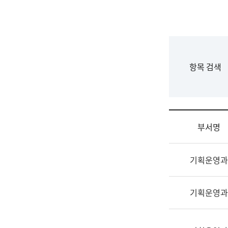
국
립
국
어
원
F
항목 검색
조
o
직
r
도
m
국
어
부서명
원
원
조
장
기획운영과
직
기
및
획
업
연
기획운영과
무
수
소
부
개
기