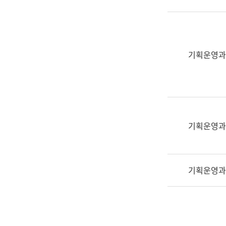
실
어
문
연
구
기획운영과
과
어
문
연
구
과
기획운영과
(사
전
팀)
기획운영과
언
어
정
보
과