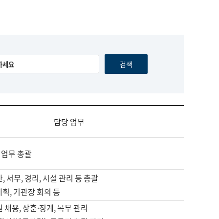
담당 업무
 업무 총괄
, 서무, 경리, 시설 관리 등 총괄
계획, 기관장 회의 등
원 채용, 상훈·징계, 복무 관리