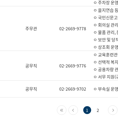
ㅇ 주차장 운
ㅇ 을지연습 
ㅇ 국민신문고,
ㅇ 회의실 관리
주무관
02-2669-9778
ㅇ 물품 관리,
ㅇ 보안 및 당
ㅇ 상조회 운
ㅇ 교육훈련관
ㅇ 선택적 복지
공무직
02-2669-9776
ㅇ 공용차량 관
ㅇ 서무 지원(
공무직
02-2669-9702
ㅇ 부속실 운
첫 페이지
이전 페이지
1
2