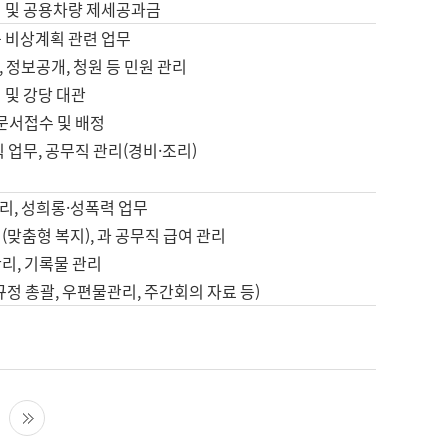
영 및 공용차량 제세공과금
등 비상계획 관련 업무
 정보공개, 청원 등 민원 관리
 및 강당 대관
 문서접수 및 배정
직 업무, 공무직 관리(경비·조리)
영
리, 성희롱·성폭력 업무
(맞춤형 복지), 과 공무직 급여 관리
리, 기록물 관리
규정 총괄, 우편물관리, 주간회의 자료 등)
영
다음 페이지
마지막 페이지