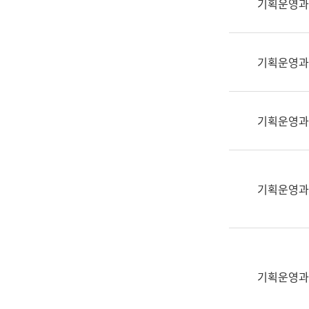
기획운영과
(부
획
서
운
명,
영
직
기획운영과
과
위/
공
직
공
급,
언
기획운영과
전
어
화,
과
담
교
당
육
기획운영과
업
연
무)
수
과
어
문
기획운영과
연
구