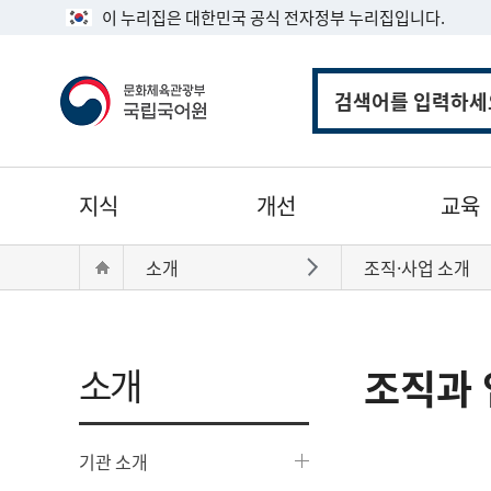
이 누리집은 대한민국 공식 전자정부 누리집입니다.
통
합
검
색
주
지식
개선
교육
메
뉴
현
Home
소개
조직·사업 소개
바로가기
재
위
치:
소개
조직과 
기관 소개