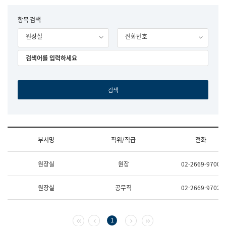
립
국
F
항목 검색
어
o
원
원장실
전화번호
r
조
m
직
도
국
어
원
원
장
기
획
연
수
부서명
직위/직급
전화
부
기
조
획
원장실
원장
02-2669-9700
직
운
및
영
업
과
원장실
공무직
02-2669-9702
무
공
소
공
개
언
(부
어
첫 페이지
이전 페이지
다음 페이지
마지막 페이지
1
서
과