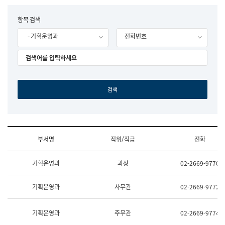
립
국
F
항목 검색
어
o
원
- 기획운영과
전화번호
r
조
m
직
도
국
어
원
원
장
기
획
연
수
부서명
직위/직급
전화
부
기
조
획
기획운영과
과장
02-2669-9770
직
운
및
영
업
과
기획운영과
사무관
02-2669-9772
무
공
소
공
개
언
기획운영과
주무관
02-2669-9774
(부
어
서
과