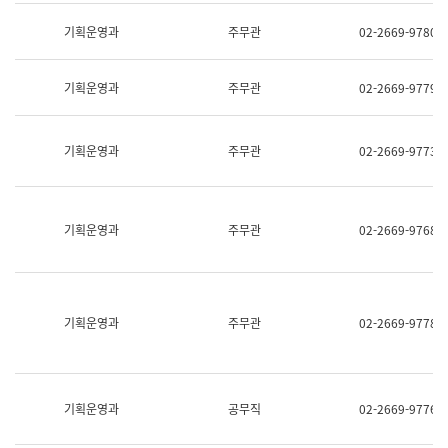
명,
교
직
기획운영과
주무관
02-2669-9780
육
위/
연
직
수
급,
과
기획운영과
주무관
02-2669-9779
전
어
화,
문
담
연
당
기획운영과
주무관
02-2669-9773
구
업
실
무)
어
문
연
기획운영과
주무관
02-2669-9768
구
과
어
문
연
구
기획운영과
주무관
02-2669-9778
과
(사
전
팀)
언
기획운영과
공무직
02-2669-9776
어
정