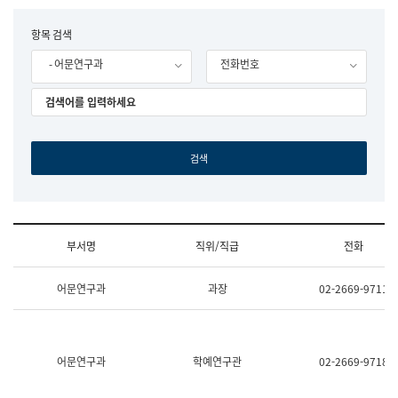
립
국
F
항목 검색
어
o
원
- 어문연구과
전화번호
r
조
m
직
도
국
어
원
원
장
기
획
연
수
부서명
직위/직급
전화
부
기
조
획
어문연구과
과장
02-2669-9711
직
운
및
영
업
과
무
공
소
공
어문연구과
학예연구관
02-2669-9718
개
언
(부
어
서
과