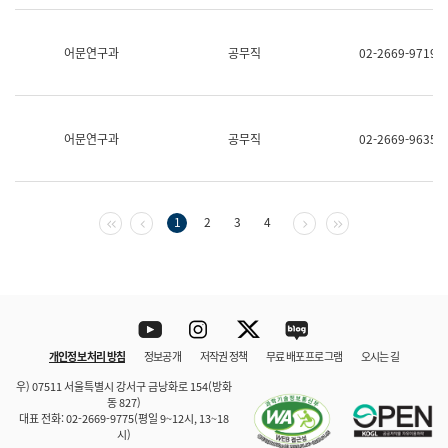
보
과
한
어문연구과
공무직
02-2669-9719
국
어
진
흥
과
어문연구과
공무직
02-2669-9635
수
어
점
자
진
첫 페이지
이전 페이지
다음 페이지
마지막 페이지
1
2
3
4
흥
과
Youtube
Instagram
Twitter
blog
개인정보 처리 방침
정보공개
저작권 정책
무료 배포 프로그램
오시는 길
바로 가기
문체부와 소속기관
우) 07511 서울특별시 강서구 금낭화로 154(방화
동 827)
대표 전화: 02-2669-9775(평일 9~12시, 13~18
시)