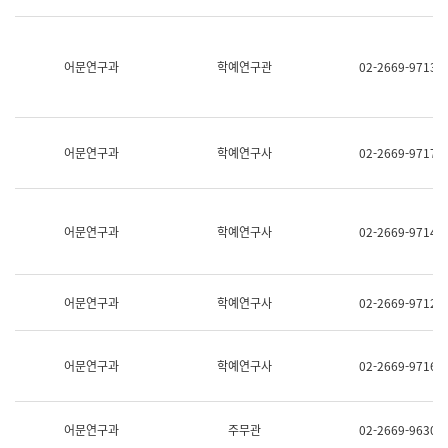
명,
교
직
육
위/
연
직
어문연구과
학예연구관
02-2669-9713
수
급,
과
전
어
화,
문
담
연
당
구
어문연구과
학예연구사
02-2669-9717
업
실
무)
어
문
연
어문연구과
학예연구사
02-2669-9714
구
과
어
문
어문연구과
학예연구사
02-2669-9712
연
구
과
(사
어문연구과
학예연구사
02-2669-9716
전
팀)
언
어
어문연구과
주무관
02-2669-9630
정