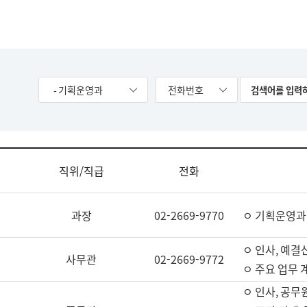
- 기획운영과
전화번호
직위/직급
전화
과장
02-2669-9770
ㅇ 기획운영과
ㅇ 인사, 예결산
사무관
02-2669-9772
ㅇ 주요 업무 
ㅇ 인사, 공무