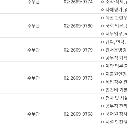
주무관
02-2669-9774
ㅇ 조직·직제,
ㅇ 자체평가,
ㅇ 예산 관련 
주무관
02-2669-9780
ㅇ 국회 업무
ㅇ 서무업무,
ㅇ 급여, 연금
주무관
02-2669-9779
ㅇ 관서운영경비
ㅇ 공무직 퇴직
ㅇ 계약 업무(
ㅇ 지출원인행위
주무관
02-2669-9773
ㅇ 세입징수 
ㅇ 인건비·기
ㅇ 청사 및 시
ㅇ 공무직 관리
주무관
02-2669-9768
ㅇ 국어원 청
ㅇ 시설 안전 