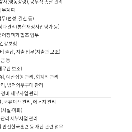
 감사(행동강령), 공무직 총괄 관리
 업무계획
업무(편성, 결산 등)
, 성과관리(통합재정사업평가 등)
 국어정책과 협조 업무
, 건강보험
 출납, 지출 업무(지출관 보조)
금 등
재무관 보조)
, 예산집행 관리, 회계직 관리
관리, 법적의무구매 관리
본경비 세부사업 관리
설, 국유재산 관리, 에너지 관리
(시설·미화)
사관리 세부사업 관리
및 안전한국훈련 등 재난 관련 업무