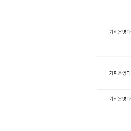
실
어
문
연
구
기획운영과
과
어
문
연
구
과
기획운영과
(사
전
팀)
기획운영과
언
어
정
보
과