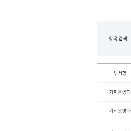
국
립
국
어
원
F
항목 검색
조
o
직
r
도
m
국
어
부서명
원
원
조
장
기획운영과
직
기
및
획
업
연
기획운영과
무
수
소
부
개
기