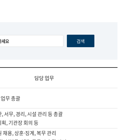
담당 업무
 업무 총괄
, 서무, 경리, 시설 관리 등 총괄
계획, 기관장 회의 등
원 채용, 상훈·징계, 복무 관리