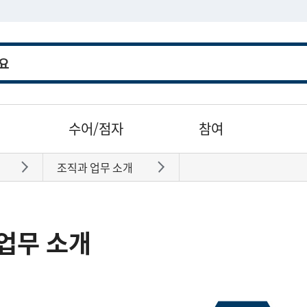
수어/점자
참여
조직과 업무 소개
바로가기
바로가기
업무 소개