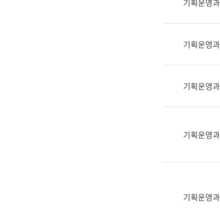
기획운영과
(부
획
서
운
명,
영
직
기획운영과
과
위/
공
직
공
급,
언
기획운영과
전
어
화,
과
담
교
당
육
기획운영과
업
연
무)
수
과
어
문
기획운영과
연
구