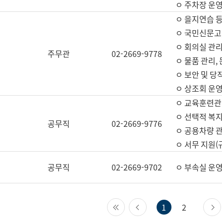
ㅇ 주차장 운
ㅇ 을지연습 
ㅇ 국민신문고,
ㅇ 회의실 관리
주무관
02-2669-9778
ㅇ 물품 관리,
ㅇ 보안 및 당
ㅇ 상조회 운
ㅇ 교육훈련관
ㅇ 선택적 복지
공무직
02-2669-9776
ㅇ 공용차량 관
ㅇ 서무 지원(
공무직
02-2669-9702
ㅇ 부속실 운
첫 페이지
이전 페이지
1
2