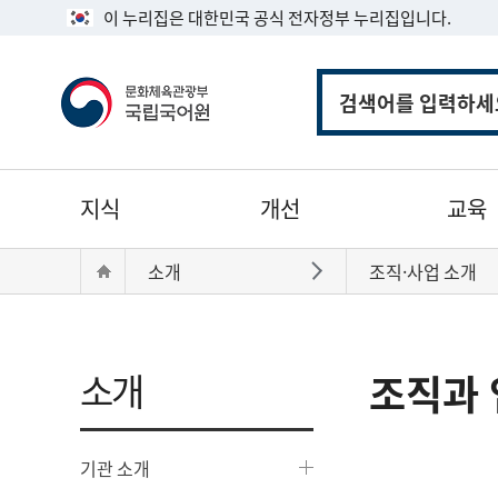
이 누리집은 대한민국 공식 전자정부 누리집입니다.
통
합
검
색
주
지식
개선
교육
메
뉴
현
Home
소개
조직·사업 소개
바로가기
재
위
치:
소개
조직과 
기관 소개