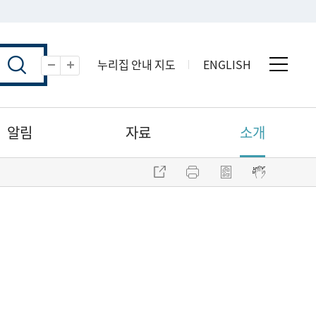
누리집 안내 지도
ENGLISH
전체 
축소
확대
알림
자료
소개
주소 복사
프린트
점자파일 내려받기
점자뷰어 보