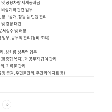
영 및 공용차량 제세공과금
등 비상계획 관련 업무
 정보공개, 청원 등 민원 관리
 및 강당 대관
 문서접수 및 배정
직 업무, 공무직 관리(경비·조리)
영
리, 성희롱·성폭력 업무
(맞춤형 복지), 과 공무직 급여 관리
리, 기록물 관리
규정 총괄, 우편물관리, 주간회의 자료 등)
영
다음 페이지
마지막 페이지