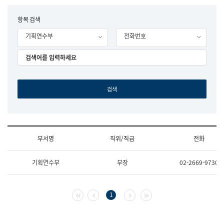
립
국
F
항목 검색
어
o
원
기획연수부
전화번호
r
조
m
직
도
국
어
원
원
장
기
획
연
수
부서명
직위/직급
전화
부
기
조
획
기획연수부
부장
02-2669-9730
직
운
및
영
업
과
무
공
첫 페이지
이전 페이지
다음 페이지
마지막 페이지
1
소
공
개
언
(부
어
서
과