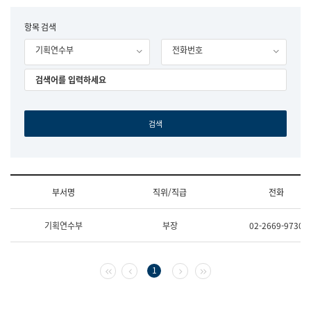
립
국
F
항목 검색
어
o
원
기획연수부
전화번호
r
조
m
직
도
국
어
원
원
장
기
획
연
수
부서명
직위/직급
전화
부
기
조
획
기획연수부
부장
02-2669-9730
직
운
및
영
업
과
무
공
첫 페이지
이전 페이지
다음 페이지
마지막 페이지
1
소
공
개
언
(부
어
서
과