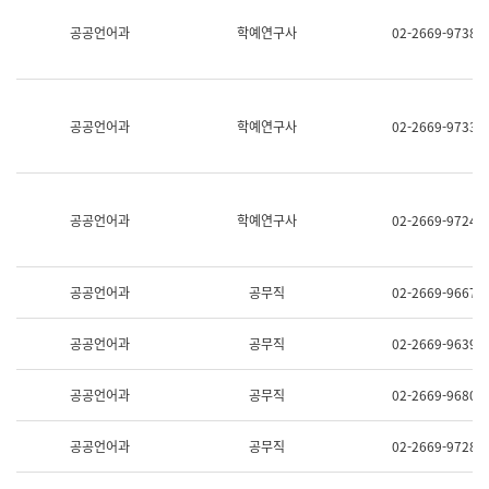
명,
교
공공언어과
학예연구사
02-2669-9738
직
육
위/
연
직
수
급,
과
전
어
공공언어과
학예연구사
02-2669-9733
화,
문
담
연
당
구
업
실
무)
어
공공언어과
학예연구사
02-2669-9724
문
연
구
과
공공언어과
공무직
02-2669-9667
어
문
연
공공언어과
공무직
02-2669-9639
구
과
(사
공공언어과
공무직
02-2669-9680
전
팀)
언
공공언어과
공무직
02-2669-9728
어
정