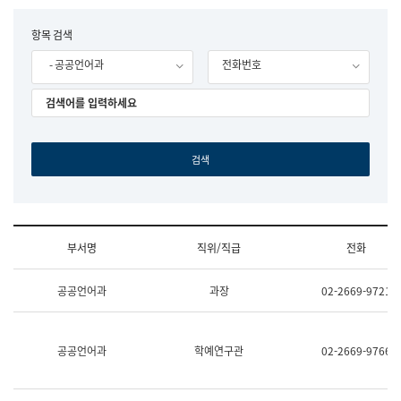
립
국
F
항목 검색
어
o
원
- 공공언어과
전화번호
r
조
m
직
도
국
어
원
원
장
기
획
연
수
부서명
직위/직급
전화
부
기
조
획
공공언어과
과장
02-2669-9721
직
운
및
영
업
과
무
공
공공언어과
학예연구관
02-2669-9766
소
공
개
언
(부
어
서
과