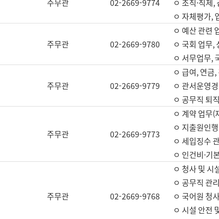
주무관
02-2669-9774
ㅇ 조직·직제,
ㅇ 자체평가,
ㅇ 예산 관련 
주무관
02-2669-9780
ㅇ 국회 업무
ㅇ 서무업무,
ㅇ 급여, 연금
주무관
02-2669-9779
ㅇ 관서운영경비
ㅇ 공무직 퇴직
ㅇ 계약 업무(
ㅇ 지출원인행위
주무관
02-2669-9773
ㅇ 세입징수 
ㅇ 인건비·기
ㅇ 청사 및 시
ㅇ 공무직 관리
주무관
02-2669-9768
ㅇ 국어원 청
ㅇ 시설 안전 