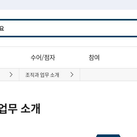
수어/점자
참여
조직과 업무 소개
바로가기
바로가기
업무 소개