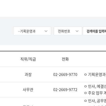
- 기획운영과
전화번호
직위/직급
전화
과장
02-2669-9770
ㅇ 기획운영과
ㅇ 인사, 예결산
사무관
02-2669-9772
ㅇ 주요 업무 
ㅇ 인사, 공무