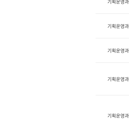
기획운영과
(부
획
서
운
명,
영
직
기획운영과
과
위/
공
직
공
급,
언
기획운영과
전
어
화,
과
담
교
당
육
기획운영과
업
연
무)
수
과
어
문
기획운영과
연
구