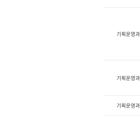
실
어
문
연
구
기획운영과
과
어
문
연
구
과
기획운영과
(사
전
팀)
기획운영과
언
어
정
보
과