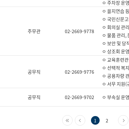
ㅇ 주차장 운
ㅇ 을지연습 
ㅇ 국민신문고,
ㅇ 회의실 관리
주무관
02-2669-9778
ㅇ 물품 관리,
ㅇ 보안 및 당
ㅇ 상조회 운
ㅇ 교육훈련관
ㅇ 선택적 복지
공무직
02-2669-9776
ㅇ 공용차량 관
ㅇ 서무 지원(
공무직
02-2669-9702
ㅇ 부속실 운
첫 페이지
이전 페이지
1
2