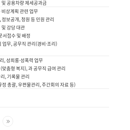
영 및 공용차량 제세공과금
등 비상계획 관련 업무
 정보공개, 청원 등 민원 관리
 및 강당 대관
 문서접수 및 배정
직 업무, 공무직 관리(경비·조리)
영
리, 성희롱·성폭력 업무
(맞춤형 복지), 과 공무직 급여 관리
리, 기록물 관리
규정 총괄, 우편물관리, 주간회의 자료 등)
영
다음 페이지
마지막 페이지