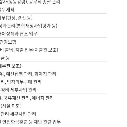
 감사(행동강령), 공무직 총괄 관리
 업무계획
업무(편성, 결산 등)
, 성과관리(통합재정사업평가 등)
 국어정책과 협조 업무
, 건강보험
 출납, 지출 업무(지출관 보조)
금 등
재무관 보조)
, 예산집행 관리, 회계직 관리
관리, 법적의무구매 관리
본경비 세부사업 관리
설, 국유재산 관리, 에너지 관리
(시설·미화)
사관리 세부사업 관리
및 안전한국훈련 등 재난 관련 업무