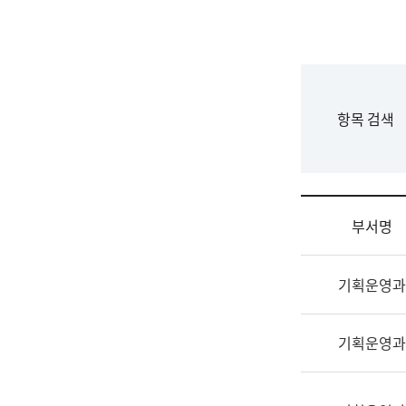
국
립
국
어
원
F
항목 검색
조
o
직
r
도
m
국
어
부서명
원
원
조
장
기획운영과
직
기
및
획
업
연
기획운영과
무
수
소
부
개
기