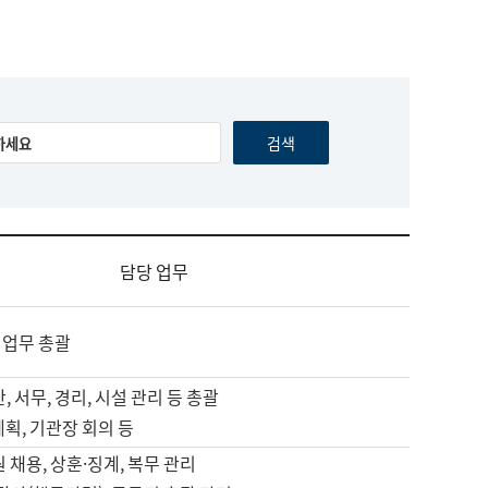
담당 업무
 업무 총괄
, 서무, 경리, 시설 관리 등 총괄
계획, 기관장 회의 등
원 채용, 상훈·징계, 복무 관리