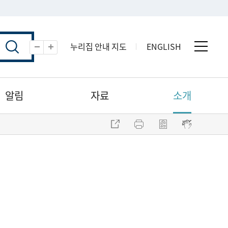
누리집 안내 지도
ENGLISH
전체 
축소
확대
알림
자료
소개
주소 복사
프린트
점자파일 내려받기
점자뷰어 보