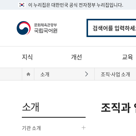
이 누리집은 대한민국 공식 전자정부 누리집입니다.
통
합
검
색
주
지식
개선
교육
메
뉴
현
Home
소개
조직·사업 소개
바로가기
재
위
치:
소개
조직과 
기관 소개