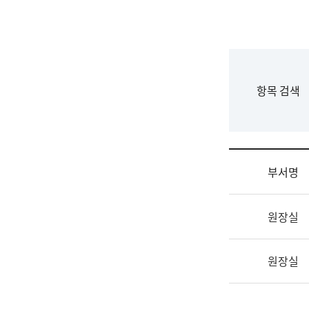
국
립
국
어
원
F
항목 검색
조
o
직
r
도
m
국
어
부서명
원
원
조
장
원장실
직
기
및
획
업
연
원장실
무
수
소
부
개
기