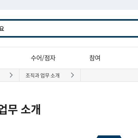
수어/점자
참여
조직과 업무 소개
바로가기
바로가기
업무 소개