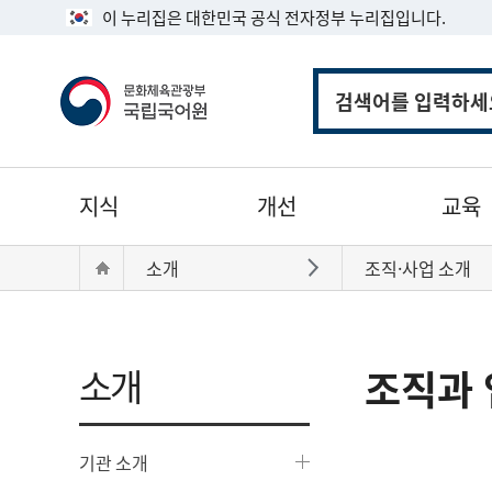
이 누리집은 대한민국 공식 전자정부 누리집입니다.
통
합
검
색
주
지식
개선
교육
메
뉴
현
Home
소개
조직·사업 소개
바로가기
재
위
치:
소개
조직과 
기관 소개