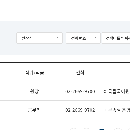
원장실
전화번호
직위/직급
전화
원장
02-2669-9700
ㅇ 국립국어원
공무직
02-2669-9702
ㅇ 부속실 운