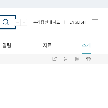
누리집 안내 지도
ENGLISH
전체 
축소
확대
알림
자료
소개
주소 복사
프린트
점자파일 내려받기
점자뷰어 보