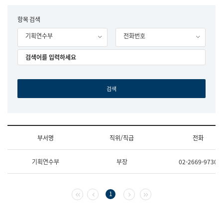
립
국
F
항목 검색
어
o
원
기획연수부
전화번호
r
조
m
직
도
국
어
원
원
장
기
획
연
수
부서명
직위/직급
전화
부
기
조
획
기획연수부
부장
02-2669-9730
직
운
및
영
업
과
무
공
첫 페이지
이전 페이지
다음 페이지
마지막 페이지
1
소
공
개
언
(부
어
서
과