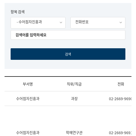
립
국
F
항목 검색
어
o
원
- 수어점자진흥과
전화번호
r
조
m
직
도
국
어
원
원
장
기
획
연
수
부서명
직위/직급
전화
부
기
조
획
수어점자진흥과
과장
02-2669-9690
직
운
및
영
업
과
무
공
소
공
개
언
(부
어
수어점자진흥과
학예연구관
02-2669-9691
서
과