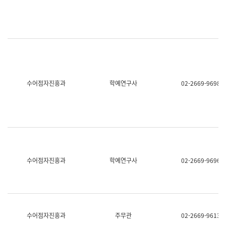
명,
교
직
육
위/
연
직
수
급,
과
전
어
화,
문
담
연
당
구
수어점자진흥과
학예연구사
02-2669-9698
업
실
무)
어
문
연
구
과
어
문
연
수어점자진흥과
학예연구사
02-2669-9696
구
과
(사
전
팀)
언
어
수어점자진흥과
주무관
02-2669-9613
정