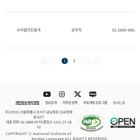
수어점자진흥과
공무직
02-2669-9661
첫 페이지
이전 페이지
다음 페이지
마지막 페이지
1
2
Youtube
Instagram
Twitter
blog
개인정보 처리 방침
정보공개
저작권 정책
무료 배포 프로그램
오시는 길
바로 가기
문체부와 소속기관
우) 07511 서울특별시 강서구 금낭화로 154(방화
동 827)
대표 전화: 02-2669-9775(평일 9~12시, 13~18
시)
COPYRIGHT ⓒ National Institute of
Korean Language ALL RIGHTS RESERVED.