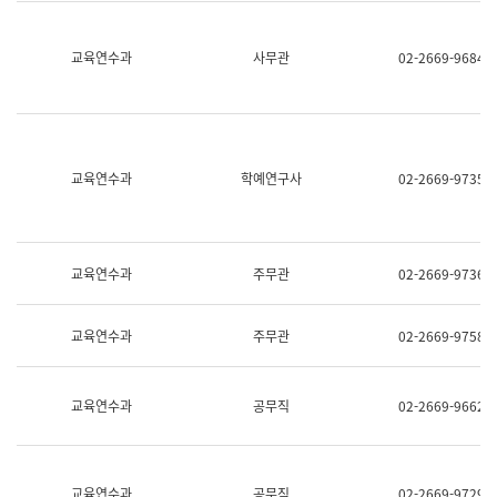
명,
교
직
육
위/
연
교육연수과
사무관
02-2669-9684
직
수
급,
과
전
어
화,
문
담
연
당
구
교육연수과
학예연구사
02-2669-9735
업
실
무)
어
문
연
구
교육연수과
주무관
02-2669-9736
과
어
문
교육연수과
주무관
02-2669-9758
연
구
과
(사
교육연수과
공무직
02-2669-9662
전
팀)
언
어
정
교육연수과
공무직
02-2669-9729