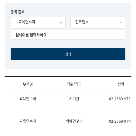
립
국
F
항목 검색
어
o
원
- 교육연수과
전화번호
r
조
m
직
도
국
어
원
원
장
기
획
연
수
부서명
직위/직급
전화
부
기
조
획
교육연수과
서기관
02-2669-9731
직
운
및
영
업
과
무
공
소
공
교육연수과
학예연구관
02-2669-9740
개
언
(부
어
서
과