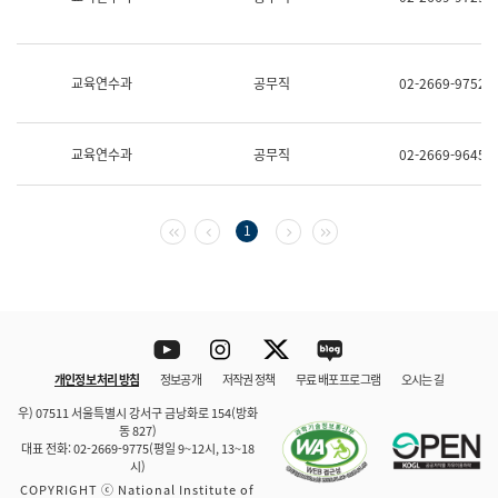
보
과
한
국
교육연수과
공무직
02-2669-9752
어
진
흥
과
교육연수과
공무직
02-2669-9645
수
어
점
자
첫 페이지
이전 페이지
다음 페이지
마지막 페이지
1
진
흥
과
Youtube
Instagram
Twitter
blog
개인정보 처리 방침
정보공개
저작권 정책
무료 배포 프로그램
오시는 길
바로 가기
문체부와 소속기관
우) 07511 서울특별시 강서구 금낭화로 154(방화
동 827)
대표 전화: 02-2669-9775(평일 9~12시, 13~18
시)
COPYRIGHT ⓒ National Institute of