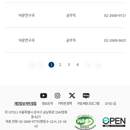
보
과
한
어문연구과
공무직
02-2669-9719
국
어
진
흥
과
어문연구과
공무직
02-2669-9635
수
어
점
자
진
첫 페이지
이전 페이지
다음 페이지
마지막 페이지
1
2
3
4
흥
과
Youtube
Instagram
Twitter
blog
개인정보 처리 방침
정보공개
저작권 정책
무료 배포 프로그램
오시는 길
바로 가기
문체부와 소속기관
우) 07511 서울특별시 강서구 금낭화로 154(방화
동 827)
대표 전화: 02-2669-9775(평일 9~12시, 13~18
시)