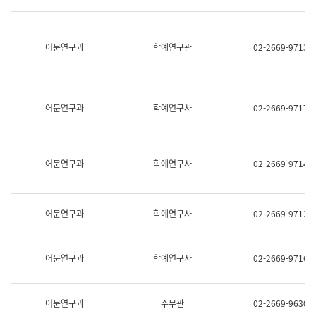
명,
교
직
육
위/
연
직
어문연구과
학예연구관
02-2669-9713
수
급,
과
전
어
화,
문
담
연
당
구
어문연구과
학예연구사
02-2669-9717
업
실
무)
어
문
연
어문연구과
학예연구사
02-2669-9714
구
과
어
문
어문연구과
학예연구사
02-2669-9712
연
구
과
(사
어문연구과
학예연구사
02-2669-9716
전
팀)
언
어
어문연구과
주무관
02-2669-9630
정