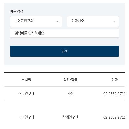
립
국
F
항목 검색
어
o
원
- 어문연구과
전화번호
r
조
m
직
도
국
어
원
원
장
기
획
연
수
부서명
직위/직급
전화
부
기
조
획
어문연구과
과장
02-2669-9711
직
운
및
영
업
과
무
공
소
공
어문연구과
학예연구관
02-2669-9718
개
언
(부
어
서
과