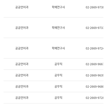
명,
교
공공언어과
학예연구사
02-2669-9738
직
육
위/
연
직
수
급,
과
전
어
공공언어과
학예연구사
02-2669-9733
화,
문
담
연
당
구
업
실
무)
어
공공언어과
학예연구사
02-2669-9724
문
연
구
과
공공언어과
공무직
02-2669-9667
어
문
연
공공언어과
공무직
02-2669-9639
구
과
(사
공공언어과
공무직
02-2669-9680
전
팀)
언
공공언어과
공무직
02-2669-9728
어
정