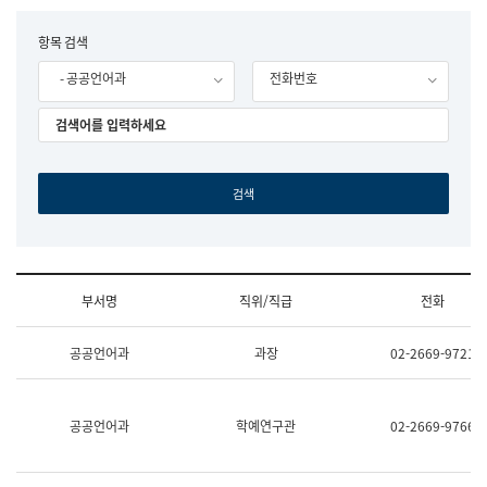
립
국
F
항목 검색
어
o
원
- 공공언어과
전화번호
r
조
m
직
도
국
어
원
원
장
기
획
연
수
부서명
직위/직급
전화
부
기
조
획
공공언어과
과장
02-2669-9721
직
운
및
영
업
과
무
공
공공언어과
학예연구관
02-2669-9766
소
공
개
언
(부
어
서
과