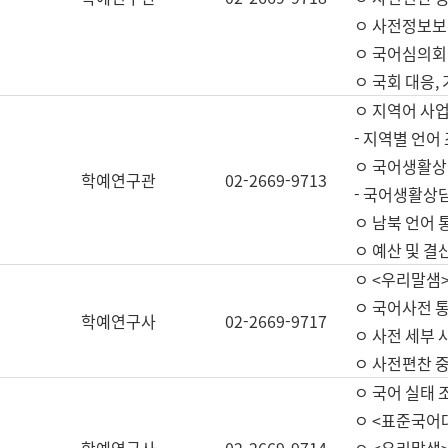
ㅇ 사전정보보
ㅇ 국어심의회
ㅇ 국회 대응,
ㅇ 지역어 사
- 지역별 언어
ㅇ 국어생활상
학예연구관
02-2669-9713
- 국어생활상담
ㅇ 남북 언어 
ㅇ 예산 및 결산(
ㅇ <우리말샘>
ㅇ 국어사전 통
학예연구사
02-2669-9717
ㅇ 사전 세부 사
ㅇ 사전편찬 
ㅇ 국어 실태 
ㅇ <표준국어