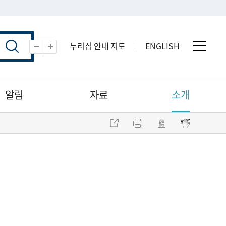
누리집 안내 지도
ENGLISH
전체 
축소
확대
알림
자료
소개
주소 복사
프린트
점자파일 내려받기
점자뷰어 보