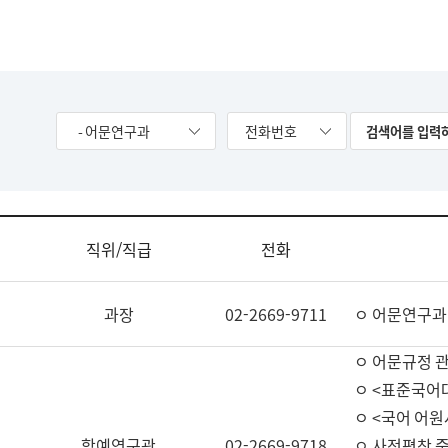
- 어문연구과
전화번호
직위/직급
전화
과장
02-2669-9711
ㅇ 어문연구과
ㅇ 어문규정 
ㅇ <표준국어
ㅇ <국어 어원
학예연구관
02-2669-9718
ㅇ 사전편찬 