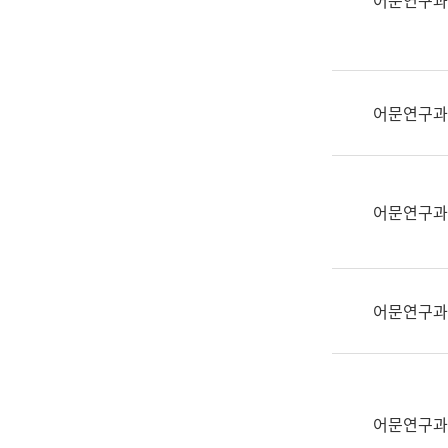
어문연구과
실
어
문
연
구
어문연구과
과
어
문
연
어문연구과
구
과
(사
전
어문연구과
팀)
언
어
정
보
어문연구과
과