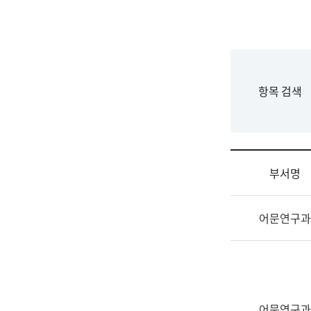
국
립
국
어
원
F
항목 검색
조
o
직
r
도
m
국
어
부서명
원
원
조
장
어문연구과
직
기
및
획
업
연
무
수
소
부
개
기
어문연구과