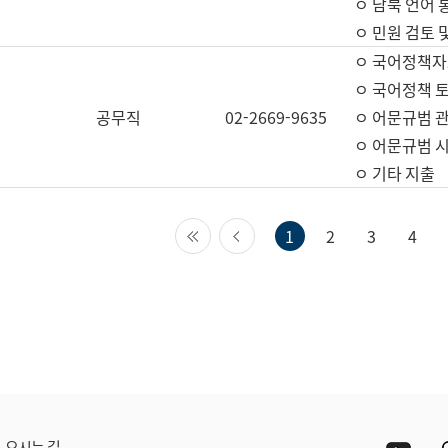
ㅇ 남북 언어 
ㅇ 민원 검토 
ㅇ 국어정책자
ㅇ 국어정책 
공무직
02-2669-9635
ㅇ 어문규범 
ㅇ 어문규범 
ㅇ 기타 지출
첫 페이지
이전 페이지
1
2
3
4
Yout
오시는 길