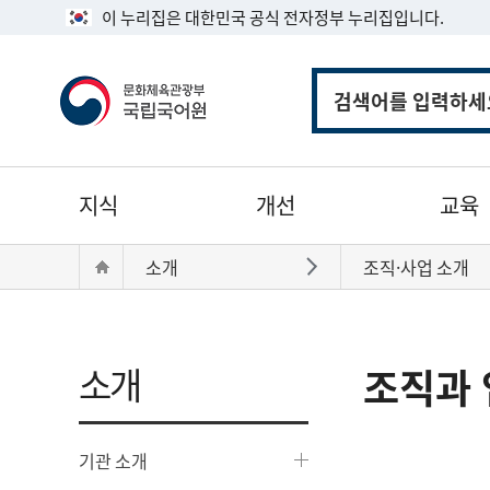
이 누리집은 대한민국 공식 전자정부 누리집입니다.
통
합
검
색
주
지식
개선
교육
메
뉴
현
Home
소개
조직·사업 소개
바로가기
재
위
치:
소개
조직과 
기관 소개