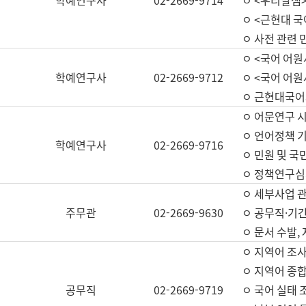
학예연구사
02-2669-9714
ㅇ <우리말샘>
ㅇ <근현대 
ㅇ 사전 관련 
ㅇ <국어 어원
학예연구사
02-2669-9712
ㅇ <국어 어원
ㅇ 근현대국어
ㅇ 어문연구 시
ㅇ 언어정책 기
학예연구사
02-2669-9716
ㅇ 민원 및 국
ㅇ 정책연구심
ㅇ 세부사업 관리
주무관
02-2669-9630
ㅇ 공무직·기간
ㅇ 문서 수발,
ㅇ 지역어 조사
ㅇ 지역어 종합
공무직
02-2669-9719
ㅇ 국어 실태 