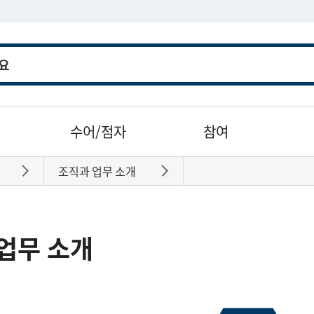
수어/점자
참여
조직과 업무 소개
바로가기
바로가기
업무 소개