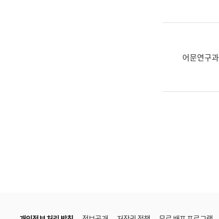
한
국
어
진
흥
어문연구과
과
수
어
점
자
진
흥
과
개인정보 처리 방침
정보공개
저작권 정책
무료 배포 프로그램