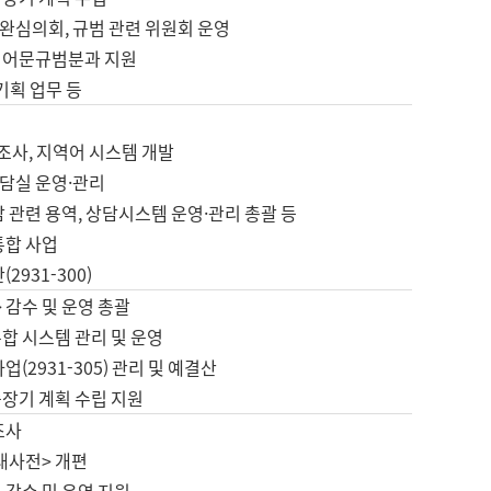
완심의회, 규범 관련 위원회 운영
 어문규범분과 지원
 기획 업무 등
업
 조사, 지역어 시스템 개발
담실 운영·관리
 관련 용역, 상담시스템 운영·관리 총괄 등
통합 사업
2931-300)
 감수 및 운영 총괄
합 시스템 관리 및 운영
업(2931-305) 관리 및 예결산
중장기 계획 수립 지원
조사
대사전> 개편