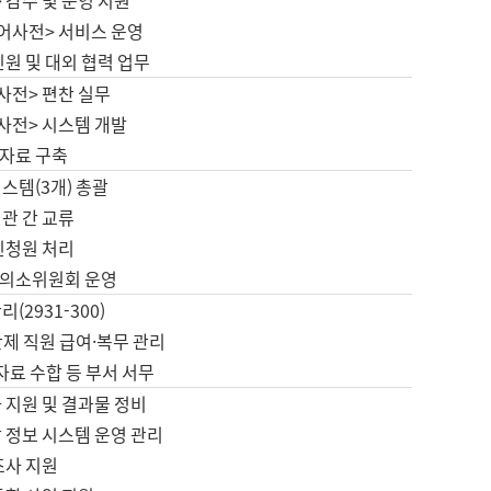
 감수 및 운영 지원
국어사전> 서비스 운영
민원 및 대외 협력 업무
사전> 편찬 실무
사전> 시스템 개발
자료 구축
스템(3개) 총괄
관 간 교류
민청원 처리
의소위원회 운영
(2931-300)
제 직원 급여·복무 관리
 자료 수합 등 부서 서무
 지원 및 결과물 정비
 정보 시스템 운영 관리
조사 지원