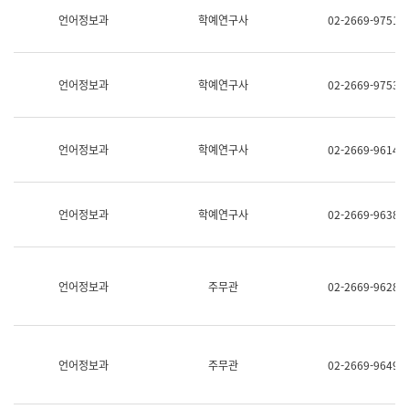
명,
교
언어정보과
학예연구사
02-2669-9751
직
육
위/
연
직
수
급,
과
언어정보과
학예연구사
02-2669-9753
전
어
화,
문
담
연
당
구
언어정보과
학예연구사
02-2669-9614
업
실
무)
어
문
연
언어정보과
학예연구사
02-2669-9638
구
과
어
문
연
언어정보과
주무관
02-2669-9628
구
과
(사
전
팀)
언어정보과
주무관
02-2669-9649
언
어
정