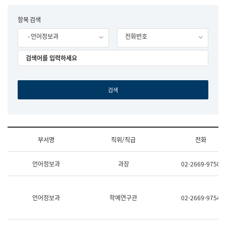
립
국
F
항목 검색
어
o
원
- 언어정보과
전화번호
r
조
m
직
도
국
어
원
원
장
기
획
연
수
부서명
직위/직급
전화
부
기
조
획
언어정보과
과장
02-2669-9750
직
운
및
영
업
과
무
공
언어정보과
학예연구관
02-2669-9754
소
공
개
언
(부
어
서
과