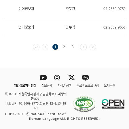
보
과
언어정보과
주무관
02-2669-9759
한
국
어
언어정보과
공무직
02-2669-9650
진
흥
과
수
첫 페이지
이전 페이지
다음 페이지
마지막 페이지
1
2
3
어
점
자
진
흥
과
Youtube
Instagram
Twitter
blog
개인정보 처리 방침
정보공개
저작권 정책
무료 배포 프로그램
오시는 길
바로 가기
문체부와 소속기관
우) 07511 서울특별시 강서구 금낭화로 154(방화
동 827)
대표 전화: 02-2669-9775(평일 9~12시, 13~18
시)
COPYRIGHT ⓒ National Institute of
Korean Language ALL RIGHTS RESERVED.