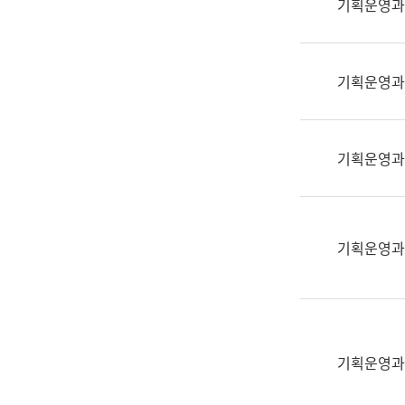
기획운영과
(부
획
서
운
명,
영
직
기획운영과
과
위/
공
직
공
급,
언
기획운영과
전
어
화,
과
담
교
당
육
기획운영과
업
연
무)
수
과
어
문
기획운영과
연
구