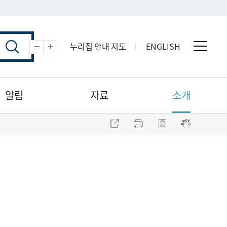
누리집 안내 지도
ENGLISH
전체 
축소
확대
알림
자료
소개
주소 복사
프린트
점자파일 내려받기
점자뷰어 보