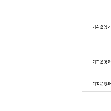
실
어
문
연
구
기획운영과
과
어
문
연
구
과
기획운영과
(사
전
팀)
기획운영과
언
어
정
보
과