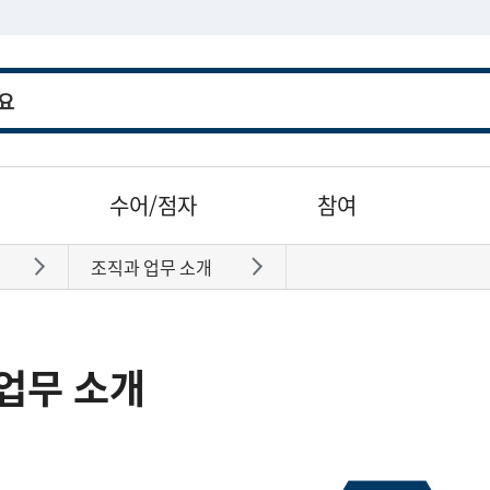
수어/점자
참여
조직과 업무 소개
바로가기
바로가기
업무 소개