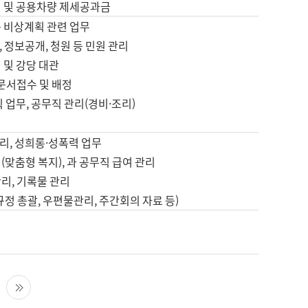
영 및 공용차량 제세공과금
등 비상계획 관련 업무
 정보공개, 청원 등 민원 관리
 및 강당 대관
 문서접수 및 배정
직 업무, 공무직 관리(경비·조리)
영
리, 성희롱·성폭력 업무
(맞춤형 복지), 과 공무직 급여 관리
리, 기록물 관리
규정 총괄, 우편물관리, 주간회의 자료 등)
영
다음 페이지
마지막 페이지