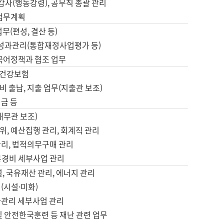
 감사(행동강령), 공무직 총괄 관리
 업무계획
업무(편성, 결산 등)
, 성과관리(통합재정사업평가 등)
 국어정책과 협조 업무
, 건강보험
 출납, 지출 업무(지출관 보조)
금 등
재무관 보조)
, 예산집행 관리, 회계직 관리
관리, 법적의무구매 관리
본경비 세부사업 관리
설, 국유재산 관리, 에너지 관리
(시설·미화)
사관리 세부사업 관리
및 안전한국훈련 등 재난 관련 업무