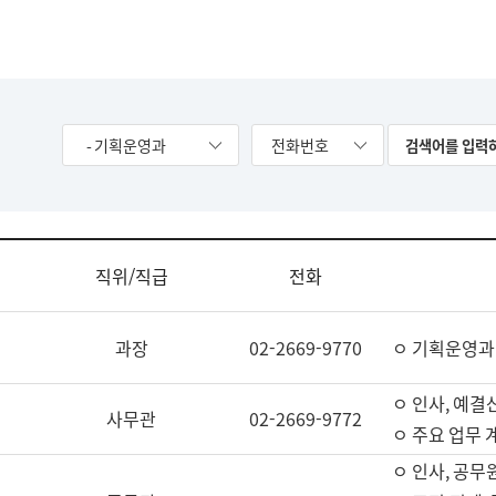
- 기획운영과
전화번호
직위/직급
전화
과장
02-2669-9770
ㅇ 기획운영과
ㅇ 인사, 예결산
사무관
02-2669-9772
ㅇ 주요 업무 
ㅇ 인사, 공무