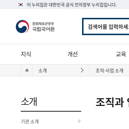
이 누리집은 대한민국 공식 전자정부 누리집입니다.
통
합
검
색
주
지식
개선
교육
메
뉴
현
Home
소개
조직·사업 소개
바로가기
재
위
치:
소개
조직과 
기관 소개