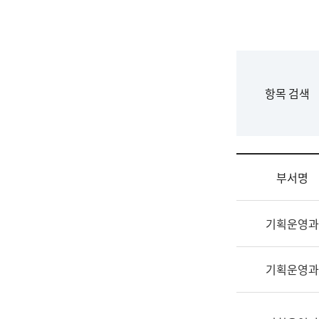
국
립
국
어
원
F
항목 검색
조
o
직
r
도
m
국
어
부서명
원
원
조
장
기획운영과
직
기
및
획
업
연
기획운영과
무
수
소
부
개
기