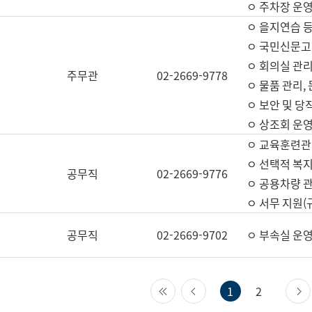
ㅇ 주차장 운
ㅇ 을지연습 
ㅇ 국민신문고,
ㅇ 회의실 관리
주무관
02-2669-9778
ㅇ 물품 관리,
ㅇ 보안 및 당
ㅇ 상조회 운
ㅇ 교육훈련관
ㅇ 선택적 복지
공무직
02-2669-9776
ㅇ 공용차량 관
ㅇ 서무 지원(
공무직
02-2669-9702
ㅇ 부속실 운
첫 페이지
이전 페이지
1
2