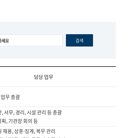
담당 업무
 업무 총괄
, 서무, 경리, 시설 관리 등 총괄
계획, 기관장 회의 등
원 채용, 상훈·징계, 복무 관리