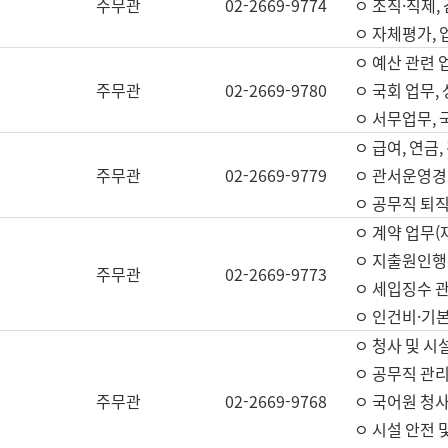
주무관
02-2669-9774
ㅇ 조직·직제,
ㅇ 자체평가,
ㅇ 예산 관련 
주무관
02-2669-9780
ㅇ 국회 업무
ㅇ 서무업무,
ㅇ 급여, 연금
주무관
02-2669-9779
ㅇ 관서운영경비
ㅇ 공무직 퇴직
ㅇ 계약 업무(
ㅇ 지출원인행위
주무관
02-2669-9773
ㅇ 세입징수 
ㅇ 인건비·기
ㅇ 청사 및 시
ㅇ 공무직 관리
주무관
02-2669-9768
ㅇ 국어원 청
ㅇ 시설 안전 