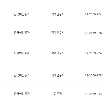
명,
교
직
육
위/
연
한국어진흥과
학예연구사
02-2669-9744
직
수
급,
과
전
어
화,
문
담
연
한국어진흥과
학예연구사
02-2669-9782
당
구
업
실
무)
어
문
연
한국어진흥과
학예연구사
02-2669-9743
구
과
어
문
연
한국어진흥과
학예연구사
02-2669-9786
구
과
(사
전
팀)
한국어진흥과
공무직
02-2669-9631
언
어
정