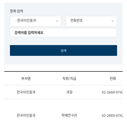
립
국
F
항목 검색
어
o
원
- 한국어진흥과
전화번호
r
조
m
직
도
국
어
원
원
장
기
획
연
수
부서명
직위/직급
전화
부
기
조
획
한국어진흥과
과장
02-2669-9742
직
운
및
영
업
과
무
공
소
공
한국어진흥과
학예연구관
02-2669-9742
개
언
(부
어
서
과