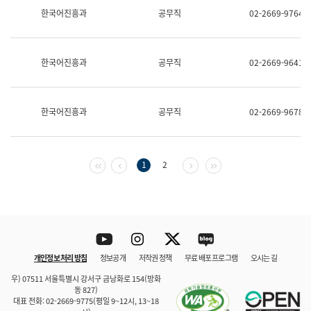
보
한국어진흥과
공무직
02-2669-9764
과
한
국
어
한국어진흥과
공무직
02-2669-9641
진
흥
과
수
한국어진흥과
공무직
02-2669-9678
어
점
자
진
흥
첫 페이지
이전 페이지
다음 페이지
마지막 페이지
1
2
과
Youtube
Instagram
Twitter
blog
개인정보 처리 방침
정보공개
저작권 정책
무료 배포 프로그램
오시는 길
바로 가기
문체부와 소속기관
우) 07511 서울특별시 강서구 금낭화로 154(방화
동 827)
대표 전화: 02-2669-9775(평일 9~12시, 13~18