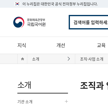
이 누리집은 대한민국 공식 전자정부 누리집입니다.
통
합
검
색
주
지식
개선
교육
메
뉴
현
Home
소개
조직·사업 소개
바로가기
재
위
치:
소개
조직과 
기관 소개