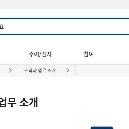
수어/점자
참여
조직과 업무 소개
바로가기
바로가기
업무 소개