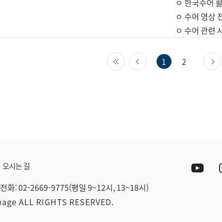
ㅇ 한국수어 활
ㅇ 수어 영상 
ㅇ 수어 관련 
첫 페이지
이전 페이지
1
2
Yout
오시는 길
전화: 02-2669-9775(평일 9~12시, 13~18시)
guage ALL RIGHTS RESERVED.