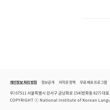
개인정보 처리 방침
정보공개
저작권 정책
무료 배포 프로그램
우) 07511 서울특별시 강서구 금낭화로 154(방화동 827)
대표 
COPYRIGHT ⓒ National Institute of Korean Lan