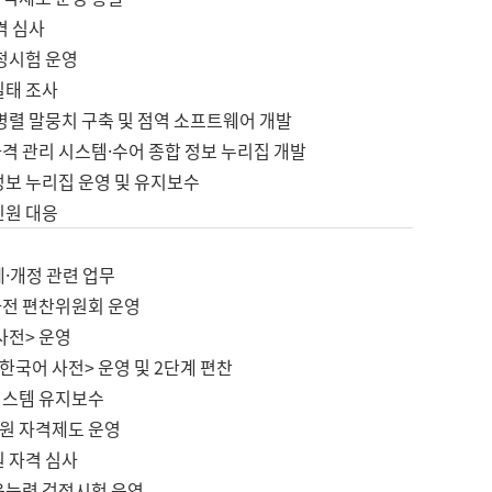
격 심사
검정시험 운영
실태 조사
병렬 말뭉치 구축 및 점역 소프트웨어 개발
격 관리 시스템·수어 종합 정보 누리집 개발
정보 누리집 운영 및 유지보수
민원 대응
제·개정 관련 업무
사전 편찬위원회 운영
사전> 운영
한국어 사전> 운영 및 2단계 편찬
시스템 유지보수
원 자격제도 운영
원 자격 심사
육능력 검정시험 운영