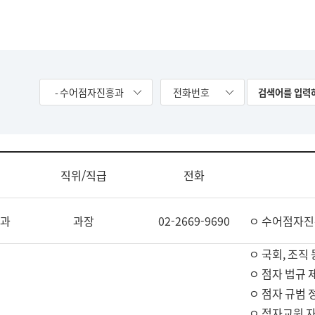
- 수어점자진흥과
전화번호
직위/직급
전화
과
과장
02-2669-9690
ㅇ 수어점자진
ㅇ 국회, 조직 
ㅇ 점자 법규 
ㅇ 점자 규범 
ㅇ 점자교원 