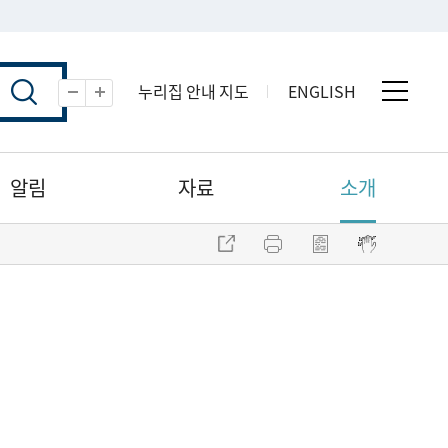
누리집 안내 지도
ENGLISH
전체 
축소
확대
알림
자료
소개
주소 복사
프린트
점자파일 내려받기
점자뷰어 보