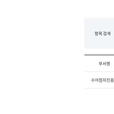
국
립
국
어
원
F
항목 검색
조
o
직
r
도
m
국
어
부서명
원
원
조
장
수어점자진흥
직
기
및
획
업
연
무
수
소
부
개
기