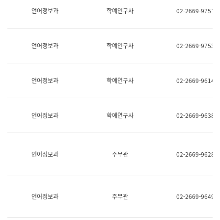
명,
교
언어정보과
학예연구사
02-2669-9751
직
육
위/
연
직
수
급,
과
언어정보과
학예연구사
02-2669-9753
전
어
화,
문
담
연
당
구
언어정보과
학예연구사
02-2669-9614
업
실
무)
어
문
연
언어정보과
학예연구사
02-2669-9638
구
과
어
문
연
언어정보과
주무관
02-2669-9628
구
과
(사
전
팀)
언어정보과
주무관
02-2669-9649
언
어
정