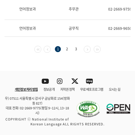
보
과
언어정보과
주무관
02-2669-9759
한
국
어
언어정보과
공무직
02-2669-9650
진
흥
과
수
첫 페이지
이전 페이지
다음 페이지
마지막 페이지
1
2
3
어
점
자
진
흥
과
Youtube
Instagram
Twitter
blog
개인정보 처리 방침
정보공개
저작권 정책
무료 배포 프로그램
오시는 길
바로 가기
문체부와 소속기관
우) 07511 서울특별시 강서구 금낭화로 154(방화
동 827)
대표 전화: 02-2669-9775(평일 9~12시, 13~18
시)
COPYRIGHT ⓒ National Institute of
Korean Language ALL RIGHTS RESERVED.