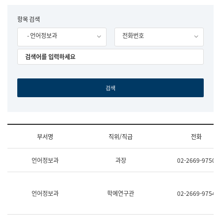
립
국
F
항목 검색
어
o
원
- 언어정보과
전화번호
r
조
m
직
도
국
어
원
원
장
기
획
연
수
부서명
직위/직급
전화
부
기
조
획
언어정보과
과장
02-2669-9750
직
운
및
영
업
과
무
공
언어정보과
학예연구관
02-2669-9754
소
공
개
언
(부
어
서
과