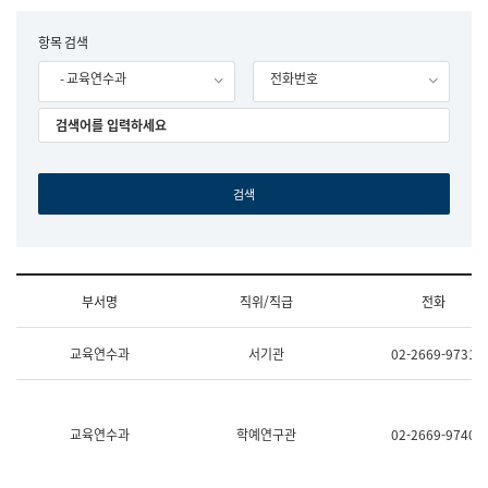
립
국
F
항목 검색
어
o
원
- 교육연수과
전화번호
r
조
m
직
도
국
어
원
원
장
기
획
연
수
부서명
직위/직급
전화
부
기
조
획
교육연수과
서기관
02-2669-9731
직
운
및
영
업
과
무
공
소
공
교육연수과
학예연구관
02-2669-9740
개
언
(부
어
서
과