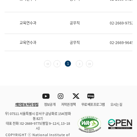
보
과
한
국
교육연수과
공무직
02-2669-9752
어
진
흥
과
교육연수과
공무직
02-2669-9645
수
어
점
자
첫 페이지
이전 페이지
다음 페이지
마지막 페이지
1
진
흥
과
Youtube
Instagram
Twitter
blog
개인정보 처리 방침
정보공개
저작권 정책
무료 배포 프로그램
오시는 길
바로 가기
문체부와 소속기관
우) 07511 서울특별시 강서구 금낭화로 154(방화
동 827)
대표 전화: 02-2669-9775(평일 9~12시, 13~18
시)
COPYRIGHT ⓒ National Institute of