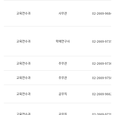
명,
교
직
육
위/
연
교육연수과
사무관
02-2669-9684
직
수
급,
과
전
어
화,
문
담
연
당
구
교육연수과
학예연구사
02-2669-9735
업
실
무)
어
문
연
구
교육연수과
주무관
02-2669-9736
과
어
문
교육연수과
주무관
02-2669-9758
연
구
과
(사
교육연수과
공무직
02-2669-9662
전
팀)
언
어
정
교육연수과
공무직
02-2669-9729