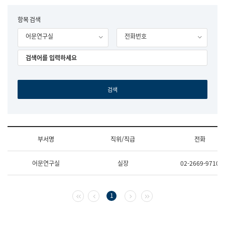
립
국
F
항목 검색
어
o
원
어문연구실
전화번호
r
조
m
직
도
국
어
원
원
장
기
획
연
수
부서명
직위/직급
전화
부
기
조
획
어문연구실
실장
02-2669-9710
직
운
및
영
업
과
무
공
첫 페이지
이전 페이지
다음 페이지
마지막 페이지
1
소
공
개
언
(부
어
서
과