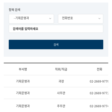
립
국
F
항목 검색
어
o
원
- 기획운영과
전화번호
r
조
m
직
도
국
어
원
원
장
기
획
연
수
부서명
직위/직급
전화
부
기
조
획
기획운영과
과장
02-2669-9770
직
운
및
영
업
과
기획운영과
사무관
02-2669-9772
무
공
소
공
개
언
기획운영과
주무관
02-2669-9774
(부
어
서
과