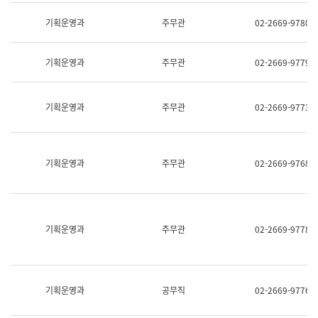
명,
교
직
기획운영과
주무관
02-2669-9780
육
위/
연
직
수
급,
과
기획운영과
주무관
02-2669-9779
전
어
화,
문
담
연
당
기획운영과
주무관
02-2669-9773
구
업
실
무)
어
문
연
기획운영과
주무관
02-2669-9768
구
과
어
문
연
구
기획운영과
주무관
02-2669-9778
과
(사
전
팀)
언
기획운영과
공무직
02-2669-9776
어
정