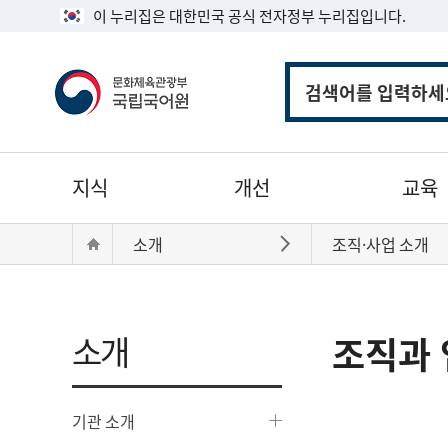
이 누리집은 대한민국 공식 전자정부 누리집입니다.
통
합
검
색
주
지식
개선
교육
메
뉴
현
Home
소개
조직·사업 소개
바로가기
재
위
치:
소개
조직과 
기관 소개