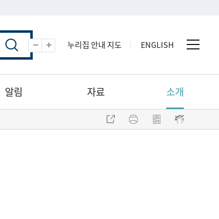
누리집 안내 지도
ENGLISH
전체 
축소
확대
알림
자료
소개
주소 복사
프린트
점자파일 내려받기
점자뷰어 보