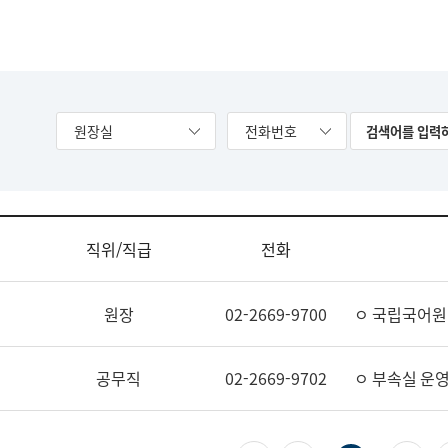
원장실
전화번호
직위/직급
전화
원장
02-2669-9700
ㅇ 국립국어원
공무직
02-2669-9702
ㅇ 부속실 운