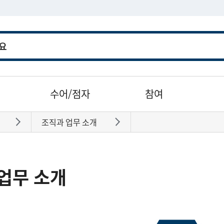
수어/점자
참여
조직과 업무 소개
바로가기
바로가기
업무 소개