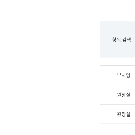
국
립
국
어
원
F
항목 검색
조
o
직
r
도
m
국
어
부서명
원
원
조
장
원장실
직
기
및
획
업
연
원장실
무
수
소
부
개
기