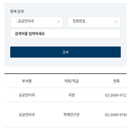
립
국
F
항목 검색
어
o
원
- 공공언어과
전화번호
r
조
m
직
도
국
어
원
원
장
기
획
연
수
부서명
직위/직급
전화
부
기
조
획
공공언어과
과장
02-2669-9721
직
운
및
영
업
과
무
공
공공언어과
학예연구관
02-2669-9766
소
공
개
언
(부
어
서
과