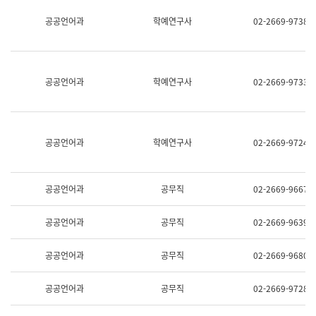
명,
교
공공언어과
학예연구사
02-2669-9738
직
육
위/
연
직
수
급,
과
전
어
공공언어과
학예연구사
02-2669-9733
화,
문
담
연
당
구
업
실
무)
어
공공언어과
학예연구사
02-2669-9724
문
연
구
과
공공언어과
공무직
02-2669-9667
어
문
연
공공언어과
공무직
02-2669-9639
구
과
(사
공공언어과
공무직
02-2669-9680
전
팀)
언
공공언어과
공무직
02-2669-9728
어
정