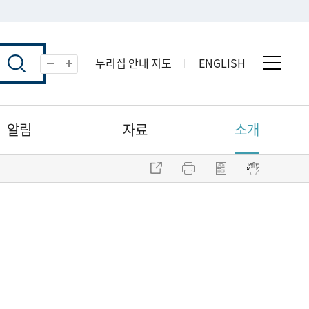
누리집 안내 지도
ENGLISH
전체 
축소
확대
알림
자료
소개
주소 복사
프린트
점자파일 내려받기
점자뷰어 보