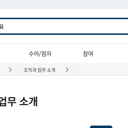
수어/점자
참여
조직과 업무 소개
바로가기
바로가기
업무 소개