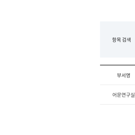
국
립
국
어
원
F
항목 검색
조
o
직
r
도
m
국
어
부서명
원
원
조
장
어문연구실
직
기
및
획
업
연
무
수
소
부
개
기