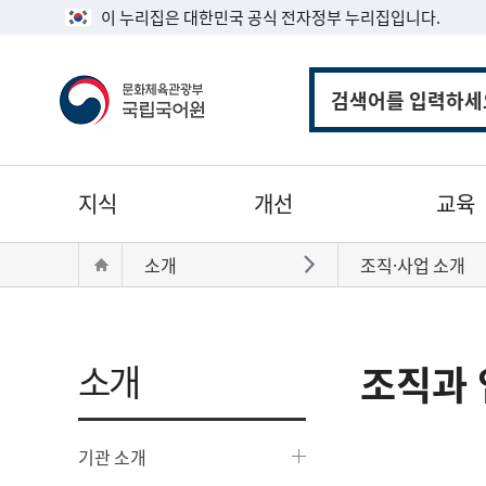
이 누리집은 대한민국 공식 전자정부 누리집입니다.
통
합
검
색
주
지식
개선
교육
메
뉴
현
Home
소개
조직·사업 소개
바로가기
재
위
치:
소개
조직과 
기관 소개