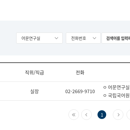
어문연구실
전화번호
직위/직급
전화
ㅇ 어문연구실
실장
02-2669-9710
ㅇ 국립국어원
첫 페이지
이전 페이지
다
1