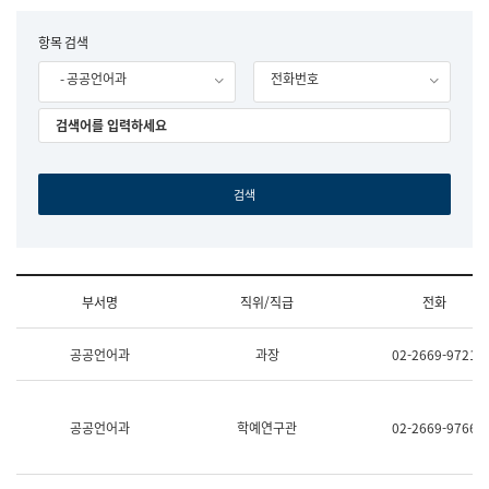
립
국
F
항목 검색
어
o
원
- 공공언어과
전화번호
r
조
m
직
도
국
어
원
원
장
기
획
연
수
부서명
직위/직급
전화
부
기
조
획
공공언어과
과장
02-2669-9721
직
운
및
영
업
과
무
공
공공언어과
학예연구관
02-2669-9766
소
공
개
언
(부
어
서
과