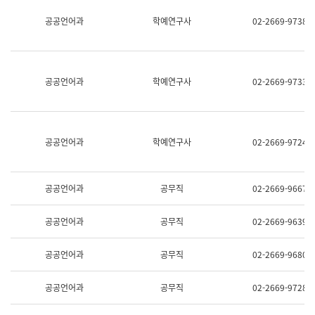
명,
교
공공언어과
학예연구사
02-2669-9738
직
육
위/
연
직
수
급,
과
전
어
공공언어과
학예연구사
02-2669-9733
화,
문
담
연
당
구
업
실
무)
어
공공언어과
학예연구사
02-2669-9724
문
연
구
과
공공언어과
공무직
02-2669-9667
어
문
연
공공언어과
공무직
02-2669-9639
구
과
(사
공공언어과
공무직
02-2669-9680
전
팀)
언
공공언어과
공무직
02-2669-9728
어
정