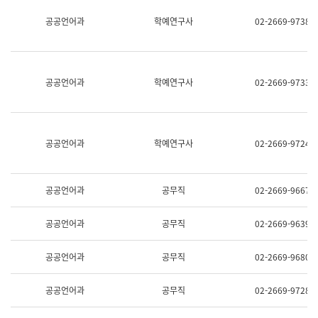
명,
교
공공언어과
학예연구사
02-2669-9738
직
육
위/
연
직
수
급,
과
전
어
공공언어과
학예연구사
02-2669-9733
화,
문
담
연
당
구
업
실
무)
어
공공언어과
학예연구사
02-2669-9724
문
연
구
과
공공언어과
공무직
02-2669-9667
어
문
연
공공언어과
공무직
02-2669-9639
구
과
(사
공공언어과
공무직
02-2669-9680
전
팀)
언
공공언어과
공무직
02-2669-9728
어
정