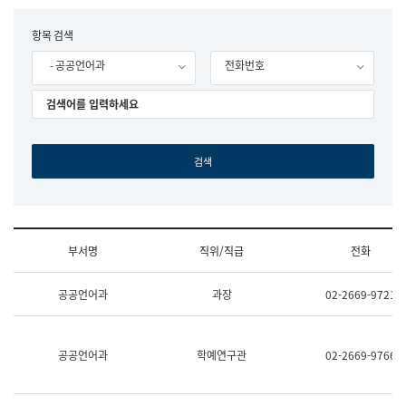
립
국
F
항목 검색
어
o
원
- 공공언어과
전화번호
r
조
m
직
도
국
어
원
원
장
기
획
연
수
부서명
직위/직급
전화
부
기
조
획
공공언어과
과장
02-2669-9721
직
운
및
영
업
과
무
공
공공언어과
학예연구관
02-2669-9766
소
공
개
언
(부
어
서
과