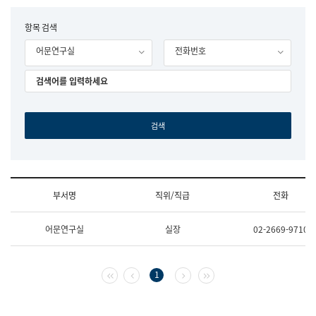
립
국
F
항목 검색
어
o
원
어문연구실
전화번호
r
조
m
직
도
국
어
원
원
장
기
획
연
수
부서명
직위/직급
전화
부
기
조
획
어문연구실
실장
02-2669-9710
직
운
및
영
업
과
무
공
첫 페이지
이전 페이지
다음 페이지
마지막 페이지
1
소
공
개
언
(부
어
서
과