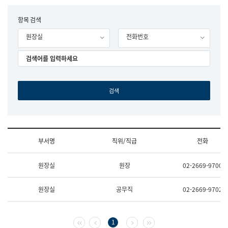
립
국
F
항목 검색
어
o
원
원장실
전화번호
r
조
m
직
도
국
어
원
원
장
기
획
연
수
부서명
직위/직급
전화
부
기
조
획
원장실
원장
02-2669-9700
직
운
및
영
업
과
원장실
공무직
02-2669-9702
무
공
소
공
개
언
(부
어
첫 페이지
이전 페이지
다음 페이지
마지막 페이지
1
서
과