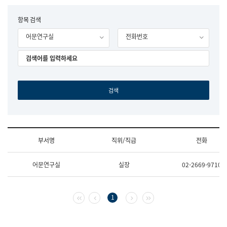
립
국
F
항목 검색
어
o
원
어문연구실
전화번호
r
조
m
직
도
국
어
원
원
장
기
획
연
수
부서명
직위/직급
전화
부
기
조
획
어문연구실
실장
02-2669-9710
직
운
및
영
업
과
무
공
첫 페이지
이전 페이지
다음 페이지
마지막 페이지
1
소
공
개
언
(부
어
서
과