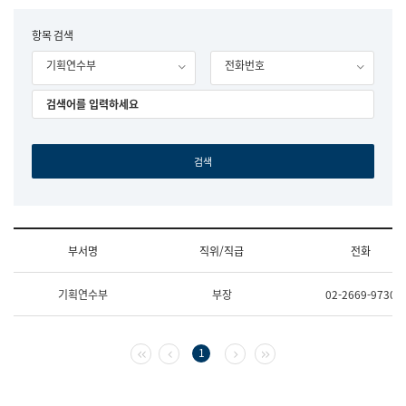
립
국
F
항목 검색
어
o
원
기획연수부
전화번호
r
조
m
직
도
국
어
원
원
장
기
획
연
수
부서명
직위/직급
전화
부
기
조
획
기획연수부
부장
02-2669-9730
직
운
및
영
업
과
무
공
첫 페이지
이전 페이지
다음 페이지
마지막 페이지
1
소
공
개
언
(부
어
서
과