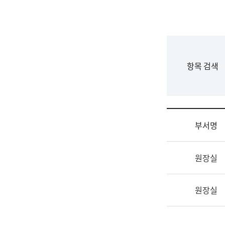
국
립
국
어
원
F
항목 검색
조
o
직
r
도
m
국
어
부서명
원
원
조
장
원장실
직
기
및
획
업
연
원장실
무
수
소
부
개
기