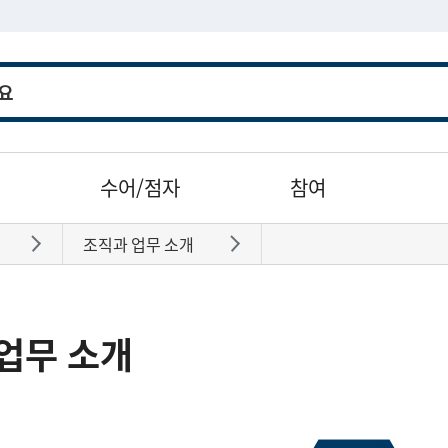
수어/점자
참여
조직과 업무 소개
바로가기
바로가기
업무 소개