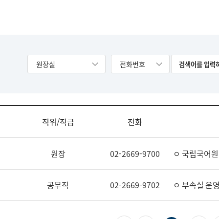
원장실
전화번호
직위/직급
전화
원장
02-2669-9700
ㅇ 국립국어원
공무직
02-2669-9702
ㅇ 부속실 운