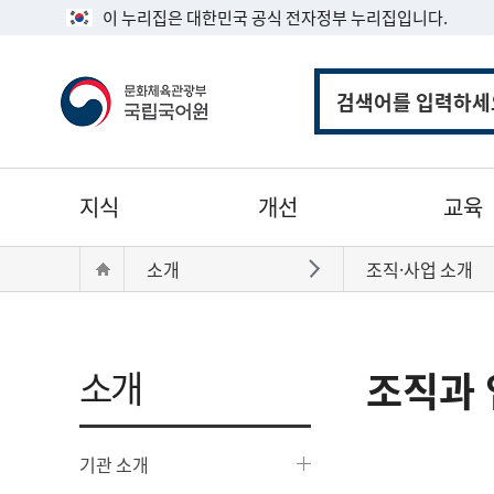
이 누리집은 대한민국 공식 전자정부 누리집입니다.
통
합
검
색
주
지식
개선
교육
메
뉴
현
Home
소개
조직·사업 소개
바로가기
재
위
치:
소개
조직과 
기관 소개