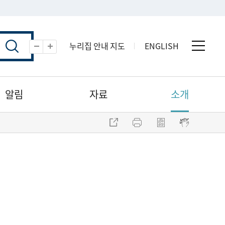
누리집 안내 지도
ENGLISH
전체 
축소
확대
알림
자료
소개
주소 복사
프린트
점자파일 내려받기
점자뷰어 보