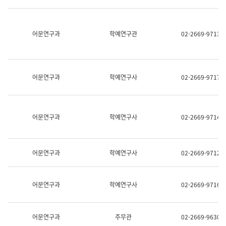
명,
교
직
육
위/
연
직
어문연구과
학예연구관
02-2669-9713
수
급,
과
전
어
화,
문
담
연
당
구
어문연구과
학예연구사
02-2669-9717
업
실
무)
어
문
연
어문연구과
학예연구사
02-2669-9714
구
과
어
문
어문연구과
학예연구사
02-2669-9712
연
구
과
(사
어문연구과
학예연구사
02-2669-9716
전
팀)
언
어
어문연구과
주무관
02-2669-9630
정