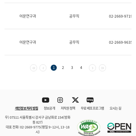
보
과
한
어문연구과
공무직
02-2669-9719
국
어
진
흥
과
어문연구과
공무직
02-2669-9635
수
어
점
자
진
첫 페이지
이전 페이지
다음 페이지
마지막 페이지
1
2
3
4
흥
과
Youtube
Instagram
Twitter
blog
개인정보 처리 방침
정보공개
저작권 정책
무료 배포 프로그램
오시는 길
바로 가기
문체부와 소속기관
우) 07511 서울특별시 강서구 금낭화로 154(방화
동 827)
대표 전화: 02-2669-9775(평일 9~12시, 13~18
시)