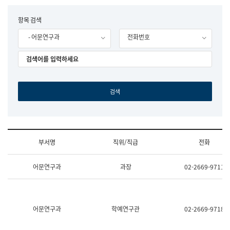
립
국
F
항목 검색
어
o
원
- 어문연구과
전화번호
r
조
m
직
도
국
어
원
원
장
기
획
연
수
부서명
직위/직급
전화
부
기
조
획
어문연구과
과장
02-2669-9711
직
운
및
영
업
과
무
공
소
공
어문연구과
학예연구관
02-2669-9718
개
언
(부
어
서
과